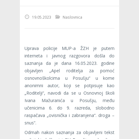
19.05.2023
Naslovnica
Uprava policije MUP-a ŽZH je
putem
interneta i javnog razgovora došla do
saznanja da je dana 16.05.2023. godine
objavljen „Apel roditelja za pomoć
osnovnoškolcima u Posušju“ u kome
anonimni autor, koji se potpisuje kao
„Roditelji“, navodi da se u Osnovnoj školi
Ivana Mažuranića u Posušju, među
učenicima 6. do 9. razreda, slobodno
raspačava „ovisnička i zabranjena“. droga –
snus“.
Odmah nakon saznanja za objavljeni tekst