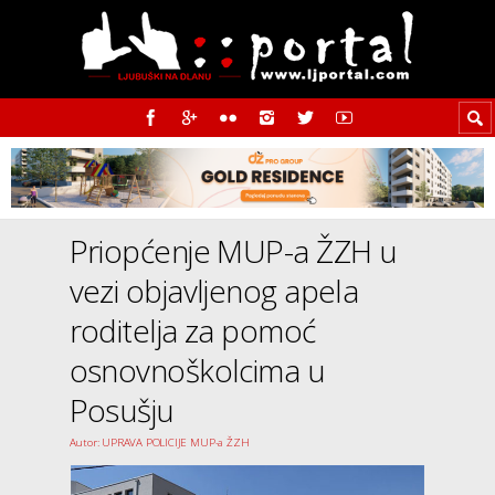
Priopćenje MUP-a ŽZH u
vezi objavljenog apela
roditelja za pomoć
osnovnoškolcima u
Posušju
Autor: UPRAVA POLICIJE MUP-a ŽZH