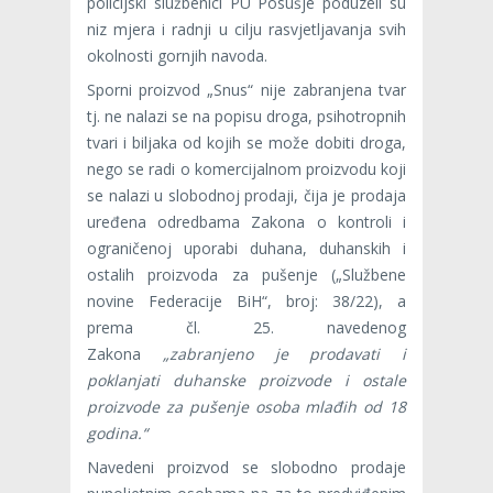
policijski službenici PU Posušje poduzeli su
niz mjera i radnji u cilju rasvjetljavanja svih
okolnosti gornjih navoda.
Sporni proizvod „Snus“ nije zabranjena tvar
tj. ne nalazi se na popisu droga, psihotropnih
tvari i biljaka od kojih se može dobiti droga,
nego se radi o komercijalnom proizvodu koji
se nalazi u slobodnoj prodaji, čija je prodaja
uređena odredbama Zakona o kontroli i
ograničenoj uporabi duhana, duhanskih i
ostalih proizvoda za pušenje („Službene
novine Federacije BiH“, broj: 38/22), a
prema čl. 25. navedenog
Zakona
„zabranjeno je prodavati i
poklanjati duhanske proizvode i ostale
proizvode za pušenje osoba mlađih od 18
godina.“
Navedeni proizvod se slobodno prodaje