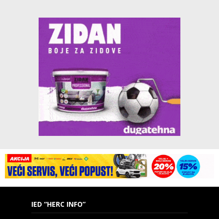
IED “HERC INFO”