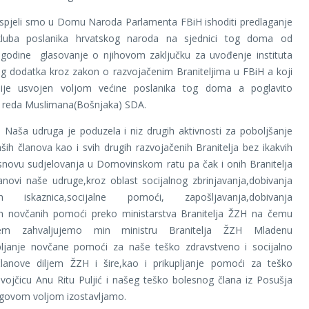
mo u Domu Naroda Parlamenta FBiH ishoditi predlaganje
kluba poslanika hrvatskog naroda na sjednici tog doma od
 godine glasovanje o njihovom zaključku za uvođenje instituta
og dodatka kroz zakon o razvojačenim Braniteljima u FBiH a koji
nije usvojen voljom većine poslanika tog doma a poglavito
z reda Muslimana(Bošnjaka) SDA.
ga je poduzela i niz drugih aktivnosti za poboljšanje
ših članova kao i svih drugih razvojačenih Branitelja bez ikakvih
snovu sudjelovanja u Domovinskom ratu pa čak i onih Branitelja
lanovi naše udruge,kroz oblast socijalnog zbrinjavanja,dobivanja
nih iskaznica,socijalne pomoći, zapošljavanja,dobivanja
ih novčanih pomoći preko ministarstva Branitelja ŽZH na čemu
em zahvaljujemo min ministru Branitelja ŽZH Mladenu
pljanje novčane pomoći za naše teško zdravstveno i socijalno
lanove diljem ŽZH i šire,kao i prikupljanje pomoći za teško
vojčicu Anu Ritu Puljić i našeg teško bolesnog člana iz Posušja
egovom voljom izostavljamo.