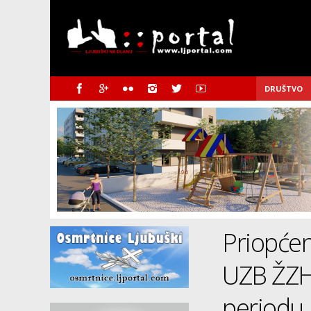
DRUŠTVO
Priopćen
UZB ŽZH
periodu