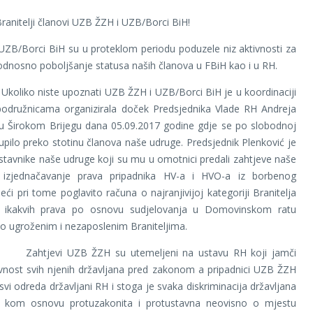
ranitelji članovi UZB ŽZH i UZB/Borci BiH!
ZB/Borci BiH su u proteklom periodu poduzele niz aktivnosti za
odnosno poboljšanje statusa naših članova u FBiH kao i u RH.
iste upoznati UZB ŽZH i UZB/Borci BiH je u koordinaciji
podružnicama organizirala doček Predsjednika Vlade RH Andreja
 u Širokom Brijegu dana 05.09.2017 godine gdje se po slobodnoj
kupilo preko stotinu članova naše udruge. Predsjednik Plenković je
stavnike naše udruge koji su mu u omotnici predali zahtjeve naše
izjednačavanje prava pripadnika HV-a i HVO-a iz borbenog
eći pri tome poglavito računa o najranjivijoj kategoriji Branitelja
 ikakvih prava po osnovu sudjelovanja u Domovinskom ratu
no ugroženim i nezaposlenim Braniteljima.
 UZB ŽZH su utemeljeni na ustavu RH koji jamči
vnost svih njenih državljana pred zakonom a pripadnici UZB ŽZH
i odreda državljani RH i stoga je svaka diskriminacija državljana
 kom osnovu protuzakonita i protustavna neovisno o mjestu