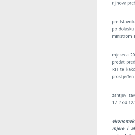
njihova preb
Predsjed
predstavni
po dolasku 
ministrom
Udruga Za
mjeseca 20
predat pred
RH te kako
proslijeđen 
Dana 19.
zahtjev za
17-2 od 12.
„Minist
ekonomsk
mjere i ak