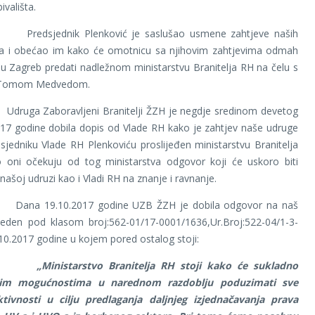
ivališta.
nik Plenković je saslušao usmene zahtjeve naših
ka i obećao im kako će omotnicu sa njihovim zahtjevima odmah
u Zagreb predati nadležnom ministarstvu Branitelja RH na čelu s
 Tomom Medvedom.
boravljeni Branitelji ŽZH je negdje sredinom devetog
17 godine dobila dopis od Vlade RH kako je zahtjev naše udruge
sjedniku Vlade RH Plenkoviću proslijeđen ministarstvu Branitelja
 oni očekuju od tog ministarstva odgovor koji će uskoro biti
našoj udruzi kao i Vladi RH na znanje i ravnanje.
10.2017 godine UZB ŽZH je dobila odgovor na naš
veden pod klasom broj:562-01/17-0001/1636,Ur.Broj:522-04/1-3-
10.2017 godine u kojem pored ostalog stoji:
arstvo Branitelja RH stoji kako će sukladno
im mogućnostima u narednom razdoblju poduzimati sve
tivnosti u cilju predlaganja daljnjeg izjednačavanja prava