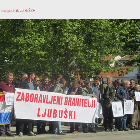
 Predsjednik UZB/ŽZH