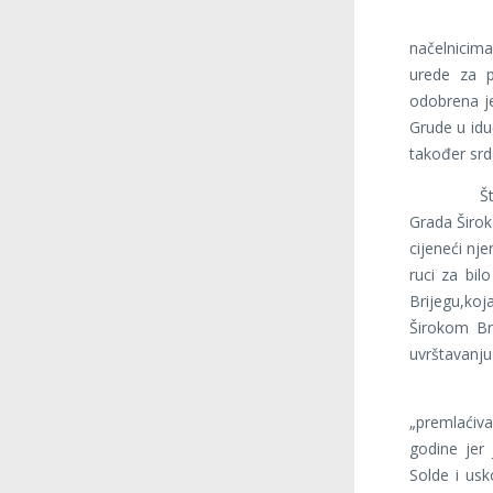
Naše podr
načelnicim
urede za p
odobrena j
Grude u idu
također sr
Što se ti
Grada Širo
cijeneći nje
ruci za bi
Brijegu,koj
Širokom Br
uvrštavanju
Naša udr
„premlaćiva
godine jer 
Solde i usk