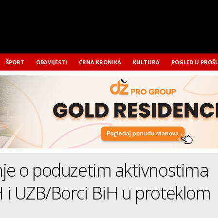
ŠPORT
OBAVIJESTI
CRNA KRONIKA
KULTURA
POGLED U PROŠ
je o poduzetim aktivnostima
 i UZB/Borci BiH u proteklom