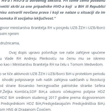
 HV-a i HVO-a iz borbenog sektora. Pri tome ćemo posebnu
vetiti skrbi za one pripadnike HVO-a koji u BiH ili Republici
isu ostvarili novčana prava i koji se nalaze u situaciji da im
nomska ili socijalna isključivost.“
ovor ministarstva Branitelja RH u posjedu UZB ŽZH i UZB/Borci
 svim njenim
nicama,
is upravo potvrđuje sve naše zahtjeve upućene
iku Vlade RH Andreju Plenkoviću na čemu mu se iskreno
mo kao i Ministarstvu Branitelja RH na čelu s Tomom Medvedom.
e aktivnosti UZB ŽZH i UZB/Borci BiH u proteklom periodu
 ishoditi potpisivanje svih naših zahtjeva sadržanih u Rezoluciji
 od strane Bosansko hercegovačke patriotske stranke Sefera
,DF,Željka Komšića,SDP BiH,a uskoro očekujemo potpise HDZ
 HDZ BiH sredinom studenog 2017 godine prema dogovorenom
 Predsjednikom HDZ BiH,Predsjedavajućim Predsjedništva BiH,i
kom HNS dr.Draganom Čovićem.