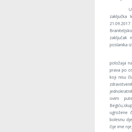
Uspjeli s
zaključka 
21.09.2017
Braniteljsk
zaključak 
poslanika i
Naša udru
položaja na
prava po o
koji nisu č
zdravstve
jednokratn
ovim put
Begiću,sku
ugrožene č
bolesnu dje
čije ime nj