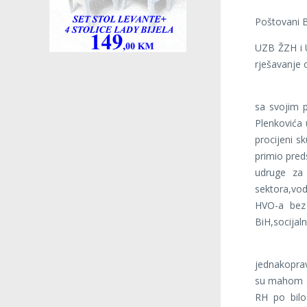
Poštovani B
UZB ŽZH i U
rješavanje 
Ukoliko n
sa svojim 
Plenkovića
procijeni s
primio pred
udruge za 
sektora,vod
HVO-a bez
BiH,socijal
Zahtjevi
jednakopra
su mahom sv
RH po bilo