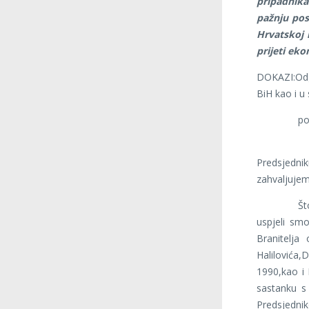
pripadnika
pažnju pos
Hrvatskoj n
prijeti eko
DOKAZI:Odg
BiH kao i u
podruž
Ovaj dop
Predsjedn
zahvaljuje
Što se tič
uspjeli smo
Branitelja
Halilovića
1990,kao i
sastanku s
Predsjedni