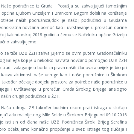
užnice iz Gruda i Posušja su zahvaljujući tamošnjim
a općina Ljubom Grizeljem i Brankom Bagom dobili na korištenje
otrebe naših podružnica,dok je našoj podružnici u Grudama
ednokratna novčana pomoć kao i uvrštavanje u proračun općine
ćoj kalendarskoj 2018 godini a čemu se Načelniku općine Grizelju
dačno zahvaljujemo.
če UZB ŽZH zahvaljujemo se ovim putem Gradonačelniku
kog Brijega koji je u nekoliko navrata novčano pomogao UZB ŽZH
n trud i zalaganje u borbi za prava naših članova a uvijek je bio pri
lo kakvu aktivnost naše udruge kao i naše podružnice u Širokom
a također očekuje dodjelu prostora za potrebe naše podružnice u
ijegu i uvrštavanje u proračun Grada Širokog Brijega analogno
 naših drugih podružnica u ŽZH.
uga ZB također budnim okom prati istragu u slučaju
nja“tada maloljetnog Mile Solde u Širokom Brijegu od 09.10.2016
je isti sin od člana naše UZB Podružnica Široki Brijeg Serafina
oro očekujemo konačno priopćenje u svezi istrage tog slučaja i