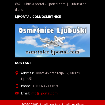
®© Ljubuški portal – ljportal.com | Ljubuški na
dlanu
LJPORTAL.COM/OSMRTNICE
KONTAKT
Address:
Hrvatskih branitelja 57, 88320
Ljubuški
Phone:
+387 63 214 819
Email:
info@ljportal.com
2009-2026© Ljubuški portal - Ljubuški na dlanu