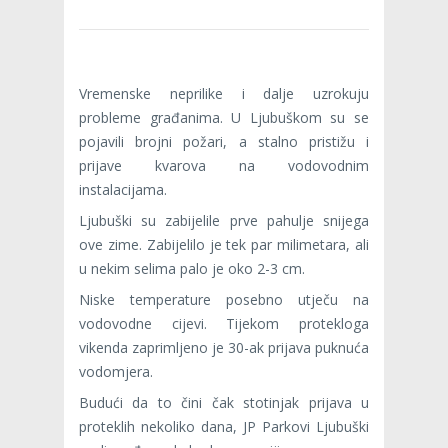
Vremenske neprilike i dalje uzrokuju
probleme građanima. U Ljubuškom su se
pojavili brojni požari, a stalno pristižu i
prijave kvarova na vodovodnim
instalacijama.
Ljubuški su zabijelile prve pahulje snijega
ove zime. Zabijelilo je tek par milimetara, ali
u nekim selima palo je oko 2-3 cm.
Niske temperature posebno utječu na
vodovodne cijevi. Tijekom protekloga
vikenda zaprimljeno je 30-ak prijava puknuća
vodomjera.
Budući da to čini čak stotinjak prijava u
proteklih nekoliko dana, JP Parkovi Ljubuški