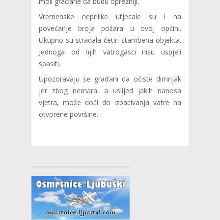
moli građane da budu oprezniji.
Vremenske neprilike utjecale su i na
povećanje broja požara u ovoj općini.
Ukupno su stradala četiri stambena objekta.
Jednoga od njih vatrogasci nisu uspjeli
spasiti.
Upozoravaju se građani da očiste dimnjak
jer zbog nemara, a uslijed jakih nanosa
vjetra, može doći do izbacivanja vatre na
otvorene površine.