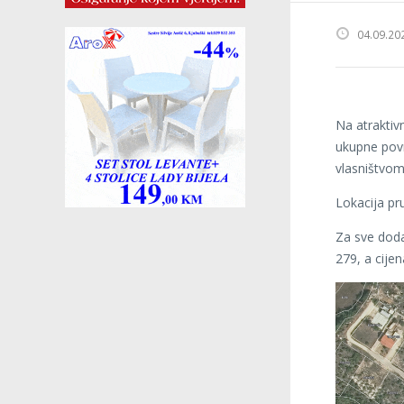
04.09.20
Na atraktiv
ukupne povr
vlasništvom
Lokacija pr
Za sve doda
279, a cijen