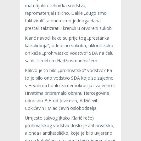
materijalno-tehnička sredstva,
repromaterijal i slično. Dakle „dugo smo
taktizirali”, a onda smo jednoga dana
prestali taktizirati i krenuli u otvoreni sukob.
Klarić navodi kako su prije tog „prestanka
kalkuliranja”, odnosno sukoba, uklonili kako
on kaže „prohrvatsko vodstvo” SDA na čelu
sa dr. Ismetom Hadžiosmanovićem.
Kakvo je to bilo „prohrvatsko” vodstvo? Pa
to je bilo ono vodstvo SDA koje se zajedno
s Hrvatima borilo za demokraciju i zajedno s
Hrvatima pripremalo obranu Hercegovine
odnosno BiH od Jovićevih, Adžićevih,
Cokićevih i Mladićevih osloboditelja.
Umjesto takvog (kako Klarić reče)
prohrvatskog vodstva došlo je antihrvatsko,
a onda i antikatoličko, koje je bilo uvjereno
da su katoličanstvo i hrvatstvo njegov glavni