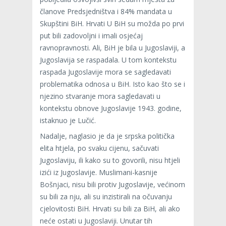
članove Predsjedništva i 84% mandata u
Skupštini BiH. Hrvati U BiH su možda po prvi
put bili zadovoljni i imali osjećaj
ravnopravnosti. Ali, BiH je bila u Jugoslaviji, a
Jugoslavija se raspadala. U tom kontekstu
raspada Jugoslavije mora se sagledavati
problematika odnosa u BiH. Isto kao što se i
njezino stvaranje mora sagledavati u
kontekstu obnove Jugoslavije 1943. godine,
istaknuo je Lučić.
Nadalje, naglasio je da je srpska politička
elita htjela, po svaku cijenu, sačuvati
Jugoslaviju, ili kako su to govorili, nisu htjeli
izići iz Jugoslavije. Muslimani-kasnije
Bošnjaci, nisu bili protiv Jugoslavije, većinom
su bili za nju, ali su inzistirali na očuvanju
cjelovitosti BiH. Hrvati su bili za BiH, ali ako
neće ostati u Jugoslaviji. Unutar tih