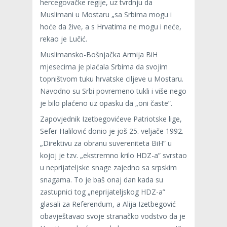
hercegovačke regije, uz tvrdnju da
Muslimani u Mostaru „sa Srbima mogu i
hoće da žive, a s Hrvatima ne mogu i neće,
rekao je Lučić.
Muslimansko-Bošnjačka Armija BiH
mjesecima je plaćala Srbima da svojim
topništvom tuku hrvatske ciljeve u Mostaru.
Navodno su Srbi povremeno tukli i više nego
je bilo plaćeno uz opasku da „oni časte”.
Zapovjednik Izetbegovićeve Patriotske lige,
Sefer Halilović donio je još 25. veljače 1992.
„Direktivu za obranu suvereniteta BiH” u
kojoj je tzv. „ekstremno krilo HDZ-a” svrstao
u neprijateljske snage zajedno sa srpskim
snagama. To je baš onaj dan kada su
zastupnici tog „neprijateljskog HDZ-a”
glasali za Referendum, a Alija Izetbegović
obavještavao svoje stranačko vodstvo da je