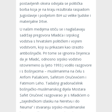
postavljenih okvira odvijala se politička
borba koja je na kraju rezultirala raspadom
Jugoslavije i podjelom BiH uz velike ljudske i
materijalne žrtve.
U našim medijima ističu se i naglašavaju
sadržaji pregovora Mladića i srpskog
vodstva s hrvatskim političkim i vojnim
vodstvom, koji su prikazani kao izrazito
antibošnjački. Pri tome se ignorira činjenica
da je Mladić, odnosno srpsko vodstvo
istovremeno (u ljeto 1993.) vodilo razgovore
i s Bošnjacima – muslimanima na čelu s
Arifom Pašalićem, Safetom Oručevićem i
Fatimom Leho. Tadašnji gradonačelnik
bošnjačko-muslimanskog dijela Mostara
Safet Oručević razgovarao je s Mladićem o
„zajedničkom izlasku na Neretvu i do
Neuma” i stvaranju srpsko-muslimanske