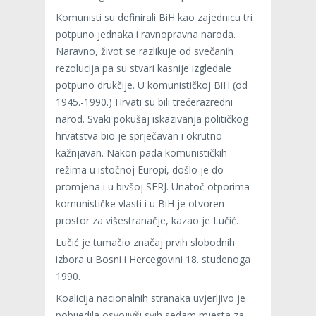
Komunisti su definirali BiH kao zajednicu tri
potpuno jednaka i ravnopravna naroda.
Naravno, život se razlikuje od svečanih
rezolucija pa su stvari kasnije izgledale
potpuno drukčije. U komunističkoj BiH (od
1945.-1990.) Hrvati su bili trećerazredni
narod. Svaki pokušaj iskazivanja političkog
hrvatstva bio je sprječavan i okrutno
kažnjavan. Nakon pada komunističkih
režima u istočnoj Europi, došlo je do
promjena i u bivšoj SFRJ. Unatoč otporima
komunističke vlasti i u BiH je otvoren
prostor za višestranačje, kazao je Lučić.
Lučić je tumačio značaj prvih slobodnih
izbora u Bosni i Hercegovini 18. studenoga
1990.
Koalicija nacionalnih stranaka uvjerljivo je
pobijedila osvojivši svih sedam mjesta za