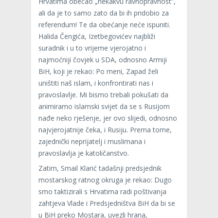
Hrvatima obećao „nekakvu ravnopravnost”,
ali da je to samo zato da bi ih pridobio za
referendum! Te da obećanje neće ispuniti.
Halida Čengića, Izetbegovićev najbliži
suradnik i u to vrijeme vjerojatno i
najmoćniji čovjek u SDA, odnosno Armiji
BiH, koji je rekao: Po meni, Zapad želi
uništiti naš islam, i konfrontirati nas i
pravoslavlje. Mi bismo trebali pokušati da
animiramo islamski svijet da se s Rusijom
nađe neko rješenje, jer ovo slijedi, odnosno
najvjerojatnije čeka, i Rusiju. Prema tome,
zajednički neprijatelj i muslimana i
pravoslavlja je katoličanstvo.
Zatim, Smail Klarić tadašnji predsjednik
mostarskog ratnog okruga je rekao: Dugo
smo taktizirali s Hrvatima radi poštivanja
zahtjeva Vlade i Predsjedništva BiH da bi se
u BiH preko Mostara, uvezli hrana,