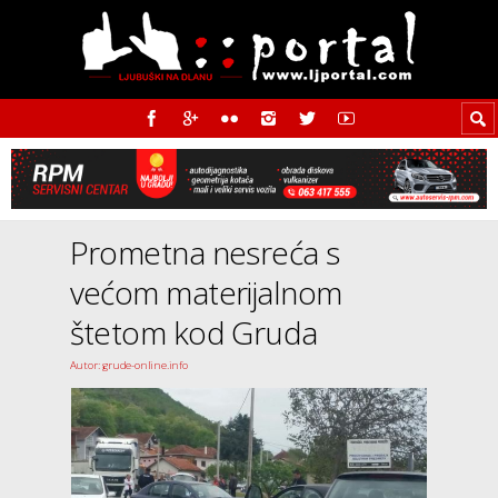
Prometna nesreća s
većom materijalnom
štetom kod Gruda
Autor: grude-online.info