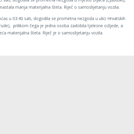
 nastala manja materijalna šteta. Riječ o samoslijetanju vozila.
ćas u 03:40 sati, dogodila se prometna nezgoda u ulici Hrvatskih
Grude), prilikom čega je jedna osoba zadobila tjelesne ozljede, a
eća materijalna šteta. Riječ je o samoslijetanju vozila.