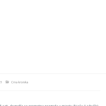
21
Crna kronika
35 sati, dogodila se prometna nezgoda u mjestu Bijača (Ljubuški),