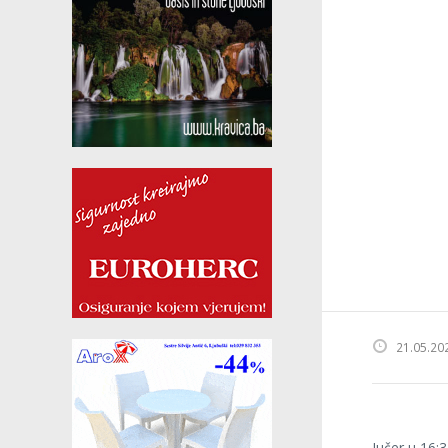
21.05.20
Jučer u 16: