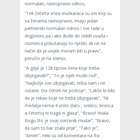
normalan, ravnopravni odnos,
“Tek četvrta vrsta muškaraca su oni koji su
sa ženama ravnopravni, imaju jedan
partnerski normalan odnos i sve rade u
dogovoru pa i ako dođe do nekih svađa i
razmirica pokušavaju to riješiti, ali ne na
način da ja uvijek moram biti u pravu”,
poručio je na snimci.
“A gdje je 128 tipova žena koje treba
izbjegavati?”, “To je cijeli muški rod”,
“Najbolje sve izbjegavati, ništa nam i ne
ostane. Ovi četvrti ne postoje”, “Lakše bi bilo
da je rekao koje ne treba izbjegavati”, “Ni
medalja nema 4 vrste zlato , srebro, bronca
a četvrtoj ni traga ni glasa”, “Bravo! Hvala
Bogu što je ovaj svećenik mudar”, “Bravo,
da sam to bar znala prije”, “Tako je”,
“Amen”, neki su od komentara na fra