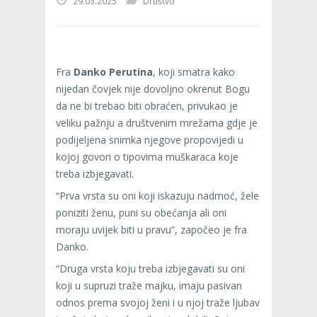
29.03.2025
Društvo
Fra
Danko Perutina
, koji smatra kako
nijedan čovjek nije dovoljno okrenut Bogu
da ne bi trebao biti obraćen, privukao je
veliku pažnju a društvenim mrežama gdje je
podijeljena snimka njegove propovijedi u
kojoj govori o tipovima muškaraca koje
treba izbjegavati.
“Prva vrsta su oni koji iskazuju nadmoć, žele
poniziti ženu, puni su obećanja ali oni
moraju uvijek biti u pravu”, započeo je fra
Danko.
“Druga vrsta koju treba izbjegavati su oni
koji u supruzi traže majku, imaju pasivan
odnos prema svojoj ženi i u njoj traže ljubav