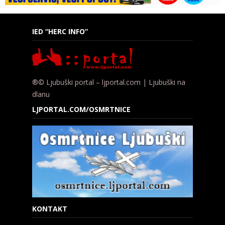
IED “HERC INFO”
®© Ljubuški portal – ljportal.com | Ljubuški na
dlanu
LJPORTAL.COM/OSMRTNICE
KONTAKT