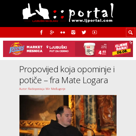
Propovijed koja opominje i
potiče – fra Mate Logara
Autor: Radiopostaja Mir Međugorje