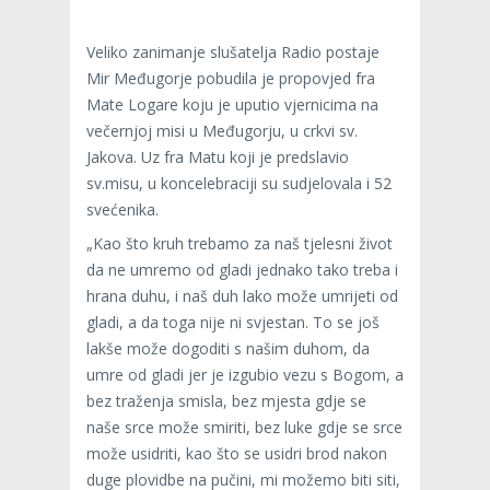
Veliko zanimanje slušatelja Radio postaje
Mir Međugorje pobudila je propovjed fra
Mate Logare koju je uputio vjernicima na
večernjoj misi u Međugorju, u crkvi sv.
Jakova. Uz fra Matu koji je predslavio
sv.misu, u koncelebraciji su sudjelovala i 52
svećenika.
„Kao što kruh trebamo za naš tjelesni život
da ne umremo od gladi jednako tako treba i
hrana duhu, i naš duh lako može umrijeti od
gladi, a da toga nije ni svjestan. To se još
lakše može dogoditi s našim duhom, da
umre od gladi jer je izgubio vezu s Bogom, a
bez traženja smisla, bez mjesta gdje se
naše srce može smiriti, bez luke gdje se srce
može usidriti, kao što se usidri brod nakon
duge plovidbe na pučini, mi možemo biti siti,