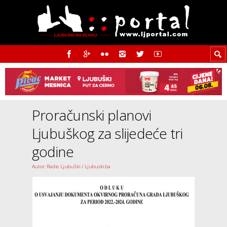
Proračunski planovi
Ljubuškog za slijedeće tri
godine
Autor: Radio Ljubuški / Ljubuski.ba