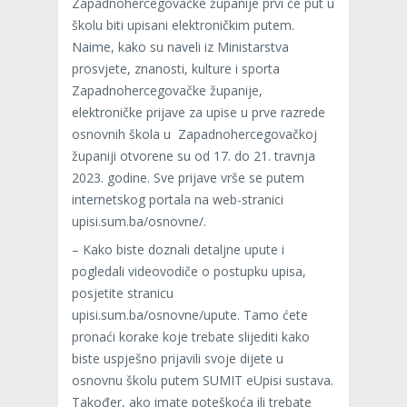
Zapadnohercegovačke županije prvi će put u
školu biti upisani elektroničkim putem.
Naime, kako su naveli iz Ministarstva
prosvjete, znanosti, kulture i sporta ​
Zapadnohercegovačke županije,
elektroničke prijave za upise u prve razrede
osnovnih škola u ​ Zapadnohercegovačkoj
županiji otvorene su od 17. do 21. travnja
2023. godine. Sve prijave vrše se putem
internetskog portala na web-stranici
upisi.sum.ba/osnovne/.
– Kako biste doznali detaljne upute i
pogledali videovodiče o postupku upisa,
posjetite stranicu
upisi.sum.ba/osnovne/upute. Tamo ćete
pronaći korake koje trebate slijediti kako
biste uspješno prijavili svoje dijete u
osnovnu školu putem SUMIT eUpisi sustava.
Također, ako imate poteškoća ili trebate