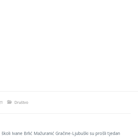
21
Društvo
školi Ivane Brlić Mažuranić Gračine-Ljubuški su prošli tjedan