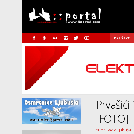
DRUŠTVO
Prvašići
[FOTO]
Autor: Radio Ljubuški