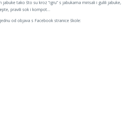
an jabuke tako što su kroz “igru” s jabukama mirisali i gulili jabuke,
cepte, pravili sok i kompot…
ednu od objava s Facebook stranice škole: