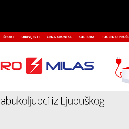
ŠPORT
OBAVIJESTI
CRNA KRONIKA
KULTURA
POGLED U PROŠ
 jabukoljubci iz Ljubuškog