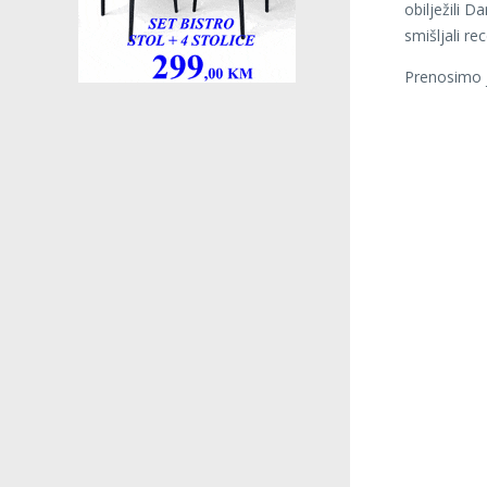
obilježili D
smišljali re
Prenosimo j