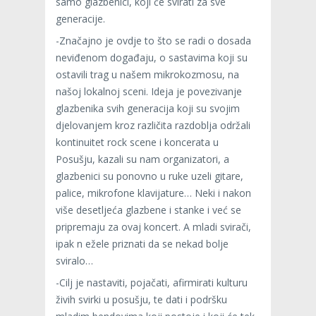
samo glazbenici, koji će svirati za sve
generacije.
-Značajno je ovdje to što se radi o dosada
neviđenom događaju, o sastavima koji su
ostavili trag u našem mikrokozmosu, na
našoj lokalnoj sceni. Ideja je povezivanje
glazbenika svih generacija koji su svojim
djelovanjem kroz različita razdoblja održali
kontinuitet rock scene i koncerata u
Posušju, kazali su nam organizatori, a
glazbenici su ponovno u ruke uzeli gitare,
palice, mikrofone klavijature… Neki i nakon
više desetljeća glazbene i stanke i već se
pripremaju za ovaj koncert. A mladi svirači,
ipak n ežele priznati da se nekad bolje
sviralo…
-Cilj je nastaviti, pojačati, afirmirati kulturu
živih svirki u posušju, te dati i podršku