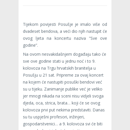
Tijekom povijesti Posušje je imalo više od
dvadeset bendova, a veći dio njih nastupit će
ovog ljeta na koncertu naziva ”Sve ove
godine”.
Na ovom nesvakidašnjem događaju tako će
sve ove godine stati u jednu noć i to 9.
kolovoza na Trgu hrvatskih branitelja u
Posušju u 21 sat. Pripreme za ovaj koncert
na kojem će nastupiti posuški bendovi već
su u tijeku. Zanimanje publike već je veliko
jer mnogi nikada na sceni nisu vidjeli svoga
djeda, oca, strica, brata… koji će se ovog
kolovoza prvi put nekima predstaviti. Danas
su tu uspješni profesori, inžinjeri,
gospodarstvenici… a 9. kolovoza svi će biti