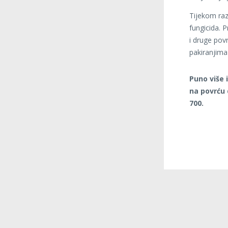
Tijekom raz
fungicida. P
i druge povr
pakiranjima
Puno više i
na povrću 
700.