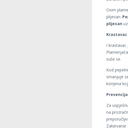
Osim plamen
plijesan.
Pe
plijesan
uzr
Krastavac 
I krastavac 
Plamenjača 
suše se.
Kod pepelnic
smanjuje se
korijena koj
Prevencija
Za uspješnu 
na prozračn
preporučljiv
Zalijevanje 