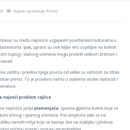
26
Najave i promocije
,
Promo
rastavac su među najčešće uzgajanim povrtlarskim kulturama u
lastenicima. Ipak, upravo su ove biljke vrlo osjetljive na bolesti
ekom toplog i vlažnog vremena mogu proširiti velikom brzinom i
li nasad.
a zaštita i pravilna njega povrća od velike su važnosti za zdrav
litetan prinos. To je posebno važno u uvjetima visoke vlažnosti I
peratura.
 najveći problem rajčice
 se najčešće javlja
plamenjača
, opasna gljivična bolest koja se
ijekom kišnog i sparnog vremena. Prvi simptomi vide se na
obliku tamnih mrlja koje se kasnije šire na stabljiku i plodove.
dovi počinju trunuti i postaju neupotrebljivi.