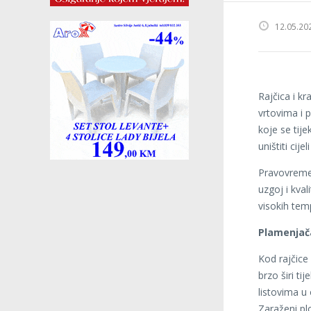
12.05.20
Rajčica i k
vrtovima i p
koje se tij
uništiti cije
Pravovremen
uzgoj i kva
visokih tem
Plamenjača
Kod rajčice
brzo širi t
listovima u 
Zaraženi plo