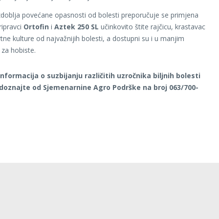
doblja povećane opasnosti od bolesti preporučuje se primjena
ripravci
Ortofin
i
Aztek 250 SL
učinkovito štite rajčicu, krastavac
tne kulture od najvažnijih bolesti, a dostupni su i u manjim
 za hobiste.
nformacija o suzbijanju različitih uzročnika biljnih bolesti
doznajte od Sjemenarnine Agro Podrške na broj 063/700-