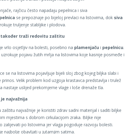
jače, rajčicu često napadaju pepelnica i siva
pelnica
se prepoznaje po bijeloj prevlaci na listovima, dok
siva
okuje truljenje stabljike i plodova.
također traži redovitu zaštitu
je vrlo osjetljiv na bolesti, posebno na
plamenjaču
i
pepelnicu
.
uzrokuje pojavu žutih mrlja na listovima koje kasnije posmeđe i
e se na listovima pojavljuje bijeli sloj zbog kojeg biljka slabi i
 prinos. Velik problem kod uzgoja krastavca predstavlja i trulež
a nastaje uslijed prekomjerne vlage i loše drenaže tla.
 je najvažnija
zaštitu najvažnije je koristiti zdrav sadni materijal i saditi biljke
im mjestima s dobrom cirkulacijom zraka. Biljke nije
o zalijevati po listovima jer vlaga pogoduje razvoju bolesti.
je najbolje obavljati u jutarnjim satima.