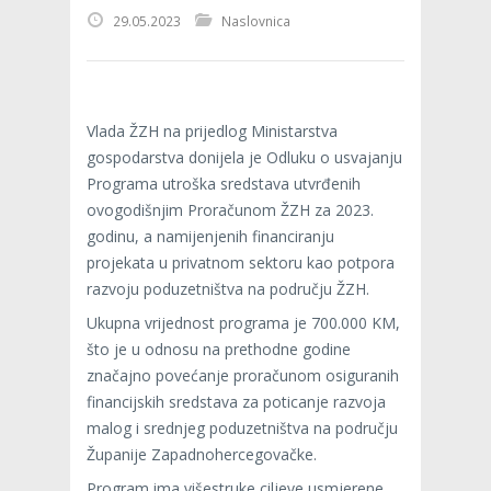
29.05.2023
Naslovnica
Vlada ŽZH na prijedlog Ministarstva
gospodarstva donijela je Odluku o usvajanju
Programa utroška sredstava utvrđenih
ovogodišnjim Proračunom ŽZH za 2023.
godinu, a namijenjenih financiranju
projekata u privatnom sektoru kao potpora
razvoju poduzetništva na području ŽZH.
Ukupna vrijednost programa je 700.000 KM,
što je u odnosu na prethodne godine
značajno povećanje proračunom osiguranih
financijskih sredstava za poticanje razvoja
malog i srednjeg poduzetništva na području
Županije Zapadnohercegovačke.
Program ima višestruke ciljeve usmjerene