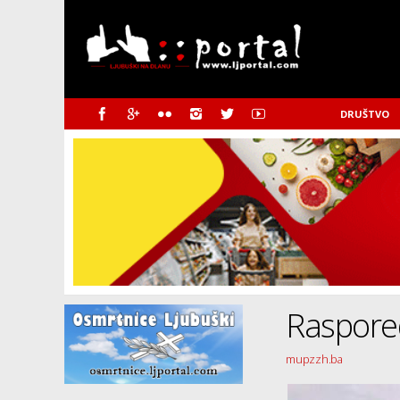
DRUŠTVO
Raspored
mupzzh.ba