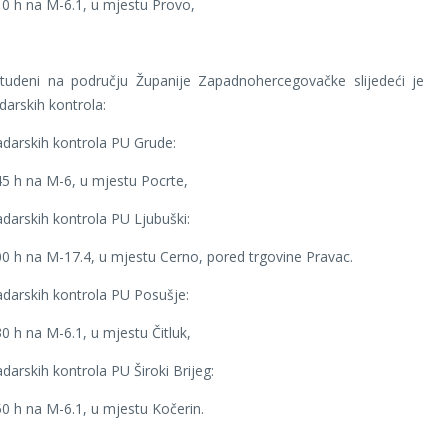
10 h na M-6.1, u mjestu Provo,
tudeni na području Županije Zapadnohercegovačke slijedeći je
darskih kontrola:
darskih kontrola PU Grude:
45 h na M-6, u mjestu Pocrte,
darskih kontrola PU Ljubuški:
00 h na M-17.4, u mjestu Cerno, pored trgovine Pravac.
darskih kontrola PU Posušje:
30 h na M-6.1, u mjestu Čitluk,
darskih kontrola PU Široki Brijeg:
50 h na M-6.1, u mjestu Kočerin.