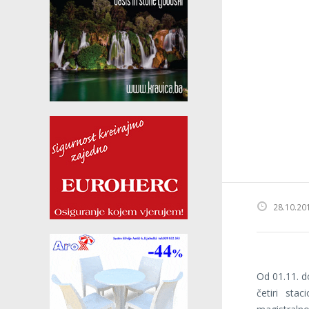
28.10.20
Od 01.11. d
četiri sta