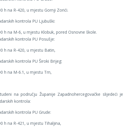
30 h na R-420, u mjestu Gornji Zorići.
darskih kontrola PU Ljubuški:
00 h na M-6, u mjestu Klobuk, pored Osnovne škole.
darskih kontrola PU Posušje:
30 h na R-420, u mjestu Batin,
darskih kontrola PU Široki Brijeg:
00 h na M-6.1, u mjestu Trn,
tudeni na području Županije Zapadnohercegovačke slijedeći je
darskih kontrola:
darskih kontrola PU Grude:
00 h na R-421, u mjestu Tihaljina,