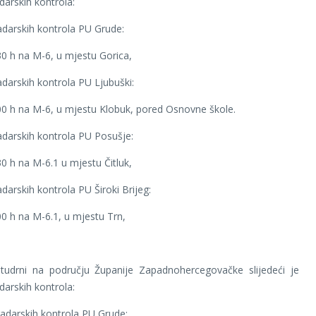
darskih kontrola:
darskih kontrola PU Grude:
30 h na M-6, u mjestu Gorica,
darskih kontrola PU Ljubuški:
00 h na M-6, u mjestu Klobuk, pored Osnovne škole.
darskih kontrola PU Posušje:
30 h na M-6.1 u mjestu Čitluk,
darskih kontrola PU Široki Brijeg:
00 h na M-6.1, u mjestu Trn,
tudrni na području Županije Zapadnohercegovačke slijedeći je
darskih kontrola:
adarskih kontrola PU Grude: