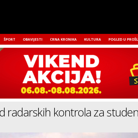
ŠPORT
OBAVIJESTI
CRNA KRONIKA
KULTURA
POGLED U PROŠ
 radarskih kontrola za studen