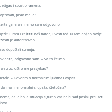
zdigao i spustio ramena.
 vjerovati, pitao me je?
 želite generale, mirno sam odgovorio.
jediti u ratu i zaštititi naš narod, uvesti red. Nisam došao ovdje
uzvrati je autoritativno.
 nisu dopuštali sumnju.
vjedite, odgovorio sam. – Svi to želimo!
guran u to, oštro me presjekao?
erale. – Govorim o normalnim ljudima i vojsci!
o da ima i nenormalnih, lupeža, štetočina?
nema, da je bolja situacija sigurno Vas ne bi sad poslali preuzeti
tvo!