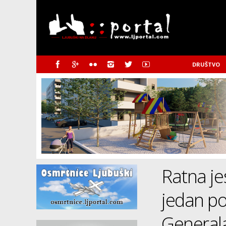
DRUŠTVO
Ratna je
jedan po
General