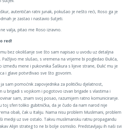
 šutjeli.
škur, autentičan ratni junak, pokušao je nešto reći, Roso ga je
dmah je zastao i nastavio šutjeti.
 ne valja, pitao me Roso izravno.
o red!
mu bez okolišanje sve što sam napisao u uvodu uz detaljna
. Pažljivo me slušao, s vremena na vrijeme bi pogledao Đulića,
dio između mene i pukovnika Šaškura s lijeve strane, Đulić mu je
ica i glave potvrđivao sve što govorim.
 ja sam pomoćnik zapovjednika za političku djelatnost,
 u brigadi s vojskom i pogotovo izvan brigade s vlastima i
ovinar sam, znam svoj posao, razumijem ratno komuniciranje.
 u toj sferi toliko gubitnička, da je čudo da nam narod nije
ema obali, čak u Italiju. Nama nisu problem Muslimani, problem
ši mediji uz sve ostalo. Takvu muslimansku ratnu propagandu
kav Alijin strateg to ne bi bolje osmislio. Predstavljaju ih naši svi