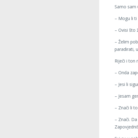
Samo sam u
– Mogu li ti
– Ovisi što
– Želim pobi
paradirati, 
Riječi i ton
– Onda zapo
– Jesi li si
– Jesam gen
– Znači li t
– Znači. Da 
Zapovjedniš