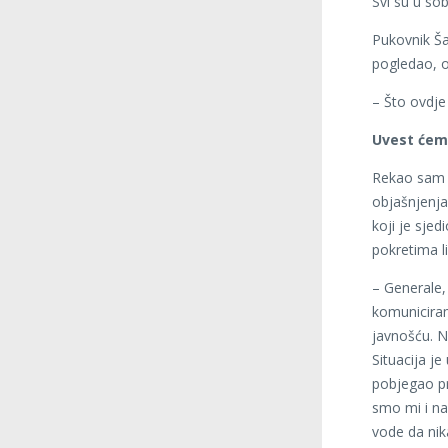
Svi su u sobi
Pukovnik Ša
pogledao, o
– Što ovdje
Uvest ćem
Rekao sam 
objašnjenja
koji je sje
pokretima l
– Generale,
komuniciram
javnošću. N
Situacija je
pobjegao pr
smo mi i na
vode da nika