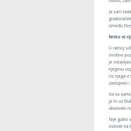
odoru, zati
Ja sam tada
gradonačeln
između Drež
Nitko ni ri
U ratnoj so
osobno pozn
je ostavlja
njegovu usp
Uz njega u 
zastupnici i
Svi su samo 
je to uz Đu
ukazivalo n
Nije gubio 
osloniti na