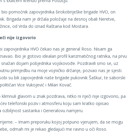
m s Đulićem krenuo prema Posušju.
 bio pomoćnik zapovjednika širokobriješke brigade HVO, on
ik. Brigada nam je držala položaje na desnoj obali Neretve,
nice, od Vrda do iznad Raštana kod Mostara.
ječi nije izgovorio
bi zapovjednika HVO čekao nas je general Roso. Nisam ga
avao. Bio je gotovo idealan profil karizmatičnog ratnika, na prvu
o snažan dojam pobjednika vojskovođe. Pozdravili smo se, uz
utnu primjedbu na moje vojničko držanje, pozvao nas je sjesti.
sobi su bili zapovjednik naše brigade pukovnik Šaškur, te saborski
 političari Vice Vukojević i Milan Kovač.
klimnuli glavom u znak pozdrava, nitko ni riječi nije izgovorio, pa
lićev telefonski poziv i atmosferu koju sam kratko opisao
a ozbiljnost sastanka i Generalovu namjeru.
vrijeme. – Imam preporuku kojoj potpuno vjerujem, da se mogu
 tebe, odmah mi je rekao gledajući me ravno u oči Roso.