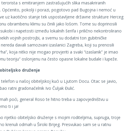
h terorista s emitiranjem zastrašujućih slika masakriranih
”. Općenito, pokolji i porazi, pogotovo pad Bugojna i nemoć u
tve uz kaotično stanje tek uspostavljene državne strukture Herceg
nu obrambenu klimu su činili jako lošom. Tome su doprinosili
ukobi i napetosti između lokalnih šerifa i prilično nekontrolirano
ekih vojnih postrojbi, a svemu su dodatni ton gubitničke
 nereda davali samozvani izaslanici Zagreba, koji su prenosili
rha”, koja nitko nije mogao provjeriti a svaki “izaslanik” je imao
vnu teoriju” oslonjenu na često opasne lokalne budale i lupeže.
obiteljsko druženje
 telefon u našoj obiteljskoj kući u Ljutom Docu. Otac se javio,
bao ratni gradonačelnik Ivo Čuljak Đulić.
ah poći, general Roso te hitno treba u zapovjedništvu u
mo ti i ja!
mo rijetko obiteljsko druženje s mojim roditeljima, supruga, troje
smo krenuli odmah u Široki Brijeg. Presvukao sam se u ratnu