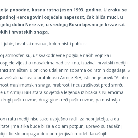
djelja popodne, kasna ratna jesen 1993. godine. U zraku se
zapadnoj Hercegovini osjećala napetost, čak bliža muci, u
jeloj dolini Neretve, u srednjoj Bosni bjesnio je krvav rat
ih i hrvatskih snaga.
Ljubić, hrvatski novinar, kolumnist i publicist
oj atmosferi su, uz svakodnevne pogibije naših vojnika i
pjele vijesti o masakrima nad civilima, izazivali hrvatski mediji i
isnici smješteni u prilično udaljenim sobama od ratnih događaja. S
u vrištali naslovi o brutalnosti Armije BiH, istican je povik “Allahu
jnost muslimanskih snaga, hrabrost i neustrašivost pred smrću,
se uz Armiju BiH stara sovjetska legenda iz bitaka s Nijemcima –
, drugi pušku uzme, drugi gine treći pušku uzme, pa nastavlja
m ratu mediji nisu tako uspješno radili za neprijatelja, a da
itateljima slika bude bliža a dojam potpun, upravo su tadašnji
diji idiotski propagandno primjenjivali model današnjih