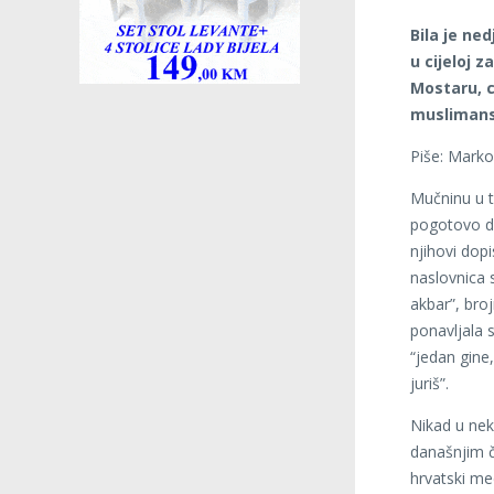
Bila je ne
u cijeloj 
Mostaru, ci
muslimansk
Piše: Marko 
Mučninu u t
pogotovo dos
njihovi dop
naslovnica s
akbar”, bro
ponavljala 
“jedan gine
juriš”.
Nikad u neko
današnjim č
hrvatski me