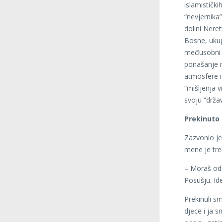
islamistički
“nevjernika
dolini Nere
Bosne, ukup
međusobni s
ponašanje n
atmosfere i
“mišljenja v
svoju “drža
Prekinuto 
Zazvonio je
mene je tre
– Moraš odm
Posušju. Ide
Prekinuli s
djece i ja 