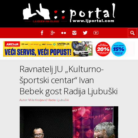
Ravnatelj JU „Kulturno-
športski centar“ Ivan
Bebek gost Radija Ljubuški
Autor: Mile Kraljević/ Radio Ljubuški