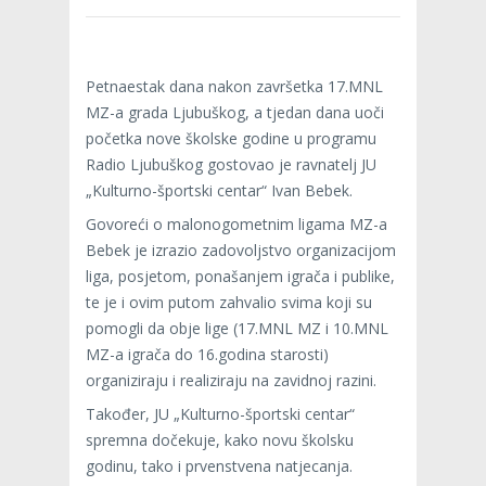
Petnaestak dana nakon završetka 17.MNL
MZ-a grada Ljubuškog, a tjedan dana uoči
početka nove školske godine u programu
Radio Ljubuškog gostovao je ravnatelj JU
„Kulturno-športski centar“ Ivan Bebek.
Govoreći o malonogometnim ligama MZ-a
Bebek je izrazio zadovoljstvo organizacijom
liga, posjetom, ponašanjem igrača i publike,
te je i ovim putom zahvalio svima koji su
pomogli da obje lige (17.MNL MZ i 10.MNL
MZ-a igrača do 16.godina starosti)
organiziraju i realiziraju na zavidnoj razini.
Također, JU „Kulturno-športski centar“
spremna dočekuje, kako novu školsku
godinu, tako i prvenstvena natjecanja.