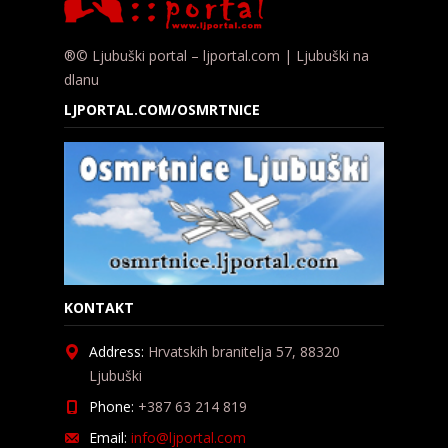
®© Ljubuški portal – ljportal.com | Ljubuški na
dlanu
LJPORTAL.COM/OSMRTNICE
KONTAKT
Address:
Hrvatskih branitelja 57, 88320
Ljubuški
Phone:
+387 63 214 819
Email:
info@ljportal.com