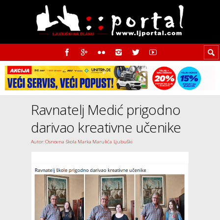
Ravnatelj Medić prigodno
darivao kreativne učenike
Autor: Osnovna škola Marka Marulića Ljubuški