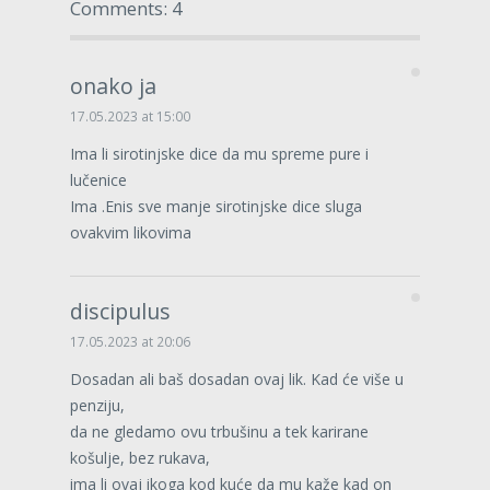
Comments: 4
onako ja
17.05.2023 at 15:00
Ima li sirotinjske dice da mu spreme pure i
lučenice
Ima .Enis sve manje sirotinjske dice sluga
ovakvim likovima
discipulus
17.05.2023 at 20:06
Dosadan ali baš dosadan ovaj lik. Kad će više u
penziju,
da ne gledamo ovu trbušinu a tek karirane
košulje, bez rukava,
ima li ovaj ikoga kod kuće da mu kaže kad on