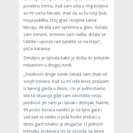
posebnu tremu. Kad sam ušla u ring koljena
su mi sama klecala, znaš da su tu tvoji ljudi,
tvoja publika, tvoj grad i koljena sama
klecaju. Ali bila sam spremna u glavi, slušala
sam trenere, smireno sam radila, držala se
taktike i uporan rad isplatilo se na kraju“,
priča Katarina.
Detaljno je opisala kako je došla do pobjede
nokautom u drugoj rundi.
„Sredinom druge runde čekala sam znak od
svojih trenera. Kad su mi rekli kreni, prelazim
iz lijevog garda u desni, i to je jednostavno
bila ta situacija gdje sam iskoristila svoju
prednost jer sam ja i ljevak i dešnjak. Naime,
99 posto boraca naviklo je na lijevi gard i
sad kad se netko u pola borbe prebaci u
desni gard totalno je drugačije. U jednom
trenutku protivnica mi se otvorila na desni