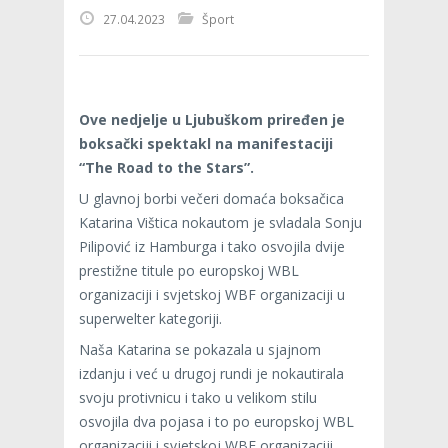
27.04.2023
Šport
Ove nedjelje u Ljubuškom priređen je
boksački spektakl na manifestaciji
“The Road to the Stars”.
U glavnoj borbi večeri domaća boksačica
Katarina Vištica nokautom je svladala Sonju
Pilipović iz Hamburga i tako osvojila dvije
prestižne titule po europskoj WBL
organizaciji i svjetskoj WBF organizaciji u
superwelter kategoriji.
Naša Katarina se pokazala u sjajnom
izdanju i već u drugoj rundi je nokautirala
svoju protivnicu i tako u velikom stilu
osvojila dva pojasa i to po europskoj WBL
organizaciji i svjetskoj WBF organizaciji.