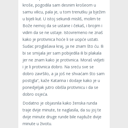
kroše, pogodila sam desnim krošeom u
samu vilicu, pala je, u tom trenutku ja bježim
u bijeli kut. U istoj sekundi misliš, molim te
Bože nemoj da se ustane i čekaš, i brojim i
vidim da se ne ustaje. Istovremeno ne znaš
kako je protivnica hoće li se uopće ustati.
Sudac proglašava kraj, ja ne znam što ću. Ili
bi se smijala jer sam pobijedila ili bi plakala
jer ne znam kako je protivnica. Moraš vidjeti
i je li protivnica dobro. Na sreću sve se
dobro završilo, a ja još ne shvaćam što sam
postigla“, kaže Katarina i dodaje kako je u
ponedjeljak jutro obišla protivnicu i da se
dobro osjeća.
Dodatno je objasnila kako ženska runda
traje dvije minute, te naglasila, da su joj te
dvije minute druge runde bile najduže dvije
minute u životu.