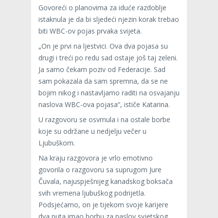
Govoreći o planovima za iduće razdoblje
istaknula je da bi sljedeći njezin korak trebao
biti WBC-ov pojas prvaka svijeta.
„On je prvi na ljestvici. Ova dva pojasa su
drugi i treći po redu sad ostaje još taj zeleni.
Ja samo čekam poziv od Federacije. Sad
sam pokazala da sam spremna, da se ne
bojim nikog i nastavljamo raditi na osvajanju
naslova WBC-ova pojasa“, ističe Katarina.
U razgovoru se osvrnula i na ostale borbe
koje su održane u nedjelju večer u
Ljubuškom.
Na kraju razgovora je vrlo emotivno
govorila o razgovoru sa suprugom Jure
Čuvala, najuspješnijeg kanadskog boksača
svih vremena ljubuškog podrijetla.
Podsjećamo, on je tijekom svoje karijere
dva puta imao borbu za naslov svjetskog