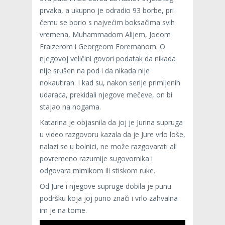
prvaka, a ukupno je odradio 93 borbe, pri
čemu se borio s najvećim boksačima svih
vremena, Muhammadom Alijem, Joeom
Fraizerom i Georgeom Foremanom. O
njegovoj veličini govori podatak da nikada
nije srušen na pod i da nikada nije
nokautiran. I kad su, nakon serije primljenih
udaraca, prekidali njegove mečeve, on bi
stajao na nogama.
Katarina je objasnila da joj je Jurina supruga
u video razgovoru kazala da je Jure vrlo loše,
nalazi se u bolnici, ne može razgovarati ali
povremeno razumije sugovornika i
odgovara mimikom ili stiskom ruke.
Od Jure i njegove supruge dobila je punu
podršku koja joj puno znači i vrlo zahvalna
im je na tome.