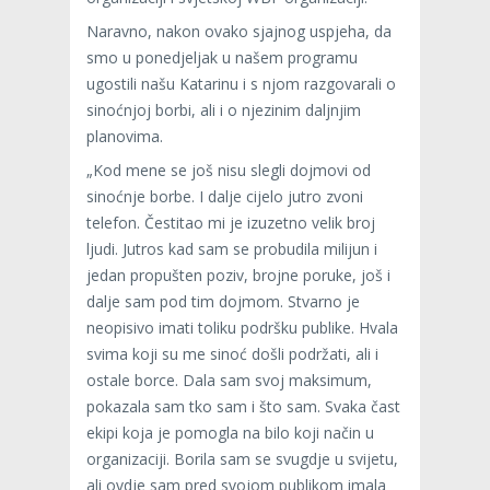
Naravno, nakon ovako sjajnog uspjeha, da
smo u ponedjeljak u našem programu
ugostili našu Katarinu i s njom razgovarali o
sinoćnjoj borbi, ali i o njezinim daljnjim
planovima.
„Kod mene se još nisu slegli dojmovi od
sinoćnje borbe. I dalje cijelo jutro zvoni
telefon. Čestitao mi je izuzetno velik broj
ljudi. Jutros kad sam se probudila milijun i
jedan propušten poziv, brojne poruke, još i
dalje sam pod tim dojmom. Stvarno je
neopisivo imati toliku podršku publike. Hvala
svima koji su me sinoć došli podržati, ali i
ostale borce. Dala sam svoj maksimum,
pokazala sam tko sam i što sam. Svaka čast
ekipi koja je pomogla na bilo koji način u
organizaciji. Borila sam se svugdje u svijetu,
ali ovdje sam pred svojom publikom imala