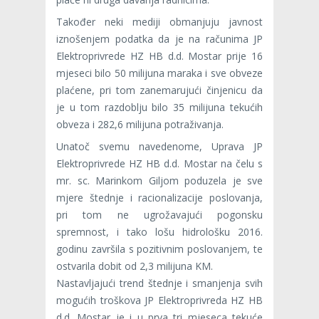
Također neki mediji obmanjuju javnost
iznošenjem podatka da je na računima JP
Elektroprivrede HZ HB d.d. Mostar prije 16
mjeseci bilo 50 milijuna maraka i sve obveze
plaćene, pri tom zanemarujući činjenicu da
je u tom razdoblju bilo 35 milijuna tekućih
obveza i 282,6 milijuna potraživanja.
Unatoč svemu navedenome, Uprava JP
Elektroprivrede HZ HB d.d. Mostar na čelu s
mr. sc. Marinkom Giljom poduzela je sve
mjere štednje i racionalizacije poslovanja,
pri tom ne ugrožavajući pogonsku
spremnost, i tako lošu hidrološku 2016.
godinu završila s pozitivnim poslovanjem, te
ostvarila dobit od 2,3 milijuna KM.
Nastavljajući trend štednje i smanjenja svih
mogućih troškova JP Elektroprivreda HZ HB
d.d. Mostar je i u prva tri mjeseca tekuće