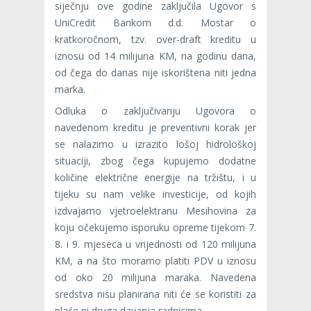
siječnju ove godine zaključila Ugovor s
UniCredit Bankom d.d. Mostar o
kratkoročnom, tzv. over-draft kreditu u
iznosu od 14 milijuna KM, na godinu dana,
od čega do danas nije iskorištena niti jedna
marka.
Odluka o zaključivanju Ugovora o
navedenom kreditu je preventivni korak jer
se nalazimo u izrazito lošoj hidrološkoj
situaciji, zbog čega kupujemo dodatne
količine električne energije na tržištu, i u
tijeku su nam velike investicije, od kojih
izdvajamo vjetroelektranu Mesihovina za
koju očekujemo isporuku opreme tijekom 7.
8. i 9. mjeseca u vrijednosti od 120 milijuna
KM, a na što moramo platiti PDV u iznosu
od oko 20 milijuna maraka. Navedena
sredstva nisu planirana niti će se koristiti za
plaće ni druga davanja radnicima.