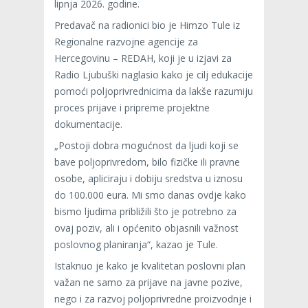
lipnja 2026. godine.
Predavač na radionici bio je Himzo Tule iz
Regionalne razvojne agencije za
Hercegovinu – REDAH, koji je u izjavi za
Radio Ljubuški naglasio kako je cilj edukacije
pomoći poljoprivrednicima da lakše razumiju
proces prijave i pripreme projektne
dokumentacije.
„Postoji dobra mogućnost da ljudi koji se
bave poljoprivredom, bilo fizičke ili pravne
osobe, apliciraju i dobiju sredstva u iznosu
do 100.000 eura. Mi smo danas ovdje kako
bismo ljudima približili što je potrebno za
ovaj poziv, ali i općenito objasnili važnost
poslovnog planiranja“, kazao je Tule.
Istaknuo je kako je kvalitetan poslovni plan
važan ne samo za prijave na javne pozive,
nego i za razvoj poljoprivredne proizvodnje i