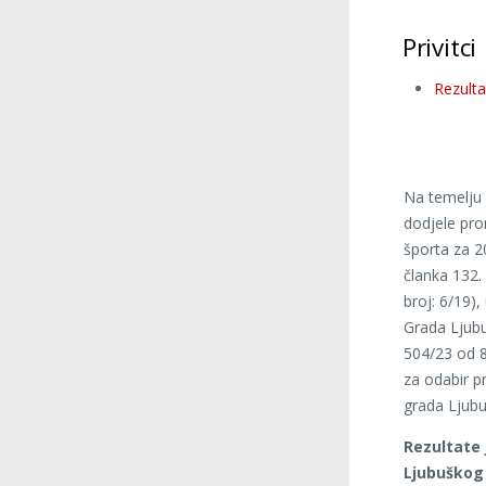
Privitci
Rezulta
Na temelju 
dodjele pro
športa za 2
članka 132.
broj: 6/19)
Grada Ljubu
504/23 od 8
za odabir p
grada Ljubu
Rezultate 
Ljubuškog 