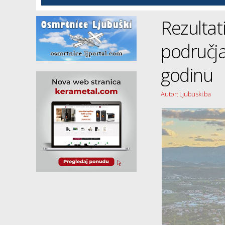
Rezultat
područja
godinu
Autor: Ljubuski.ba