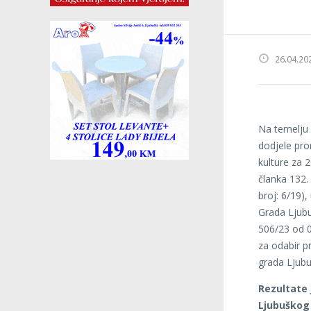
26.04.20
Na temelju 
dodjele pro
kulture za 2
članka 132.
broj: 6/19)
Grada Ljubu
506/23 od 0
za odabir p
grada Ljubu
Rezultate 
Ljubuškog 