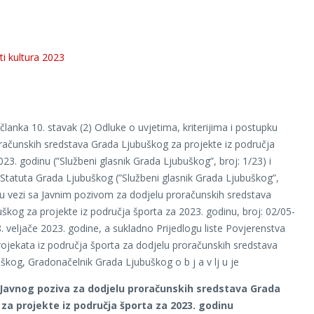
ti kultura 2023
članka 10. stavak (2) Odluke o uvjetima, kriterijima i postupku
računskih sredstava Grada Ljubuškog za projekte iz područja
023. godinu (”Službeni glasnik Grada Ljubuškog”, broj: 1/23) i
 Statuta Grada Ljubuškog (”Službeni glasnik Grada Ljubuškog”,
, u vezi sa Javnim pozivom za dodjelu proračunskih sredstava
škog za projekte iz područja športa za 2023. godinu, broj: 02/05-
. veljače 2023. godine, a sukladno Prijedlogu liste Povjerenstva
rojekata iz područja športa za dodjelu proračunskih sredstava
škog, Gradonačelnik Grada Ljubuškog o b j a v lj u je
Javnog poziva za dodjelu proračunskih sredstava Grada
za projekte iz područja športa za 2023. godinu