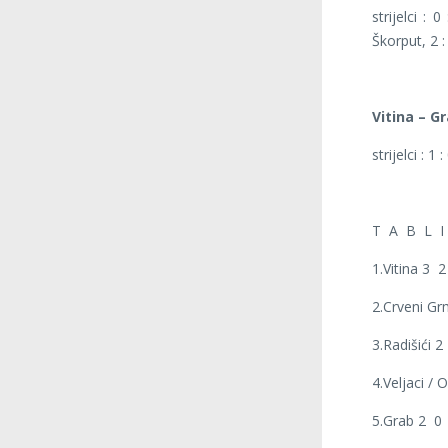
strijelci : 
Škorput, 2 :
Vitina – Gra
strijelci : 
T A B L I 
1.Vitina 3
2.Crveni G
3.Radišići
4.Veljaci /
5.Grab 2 0