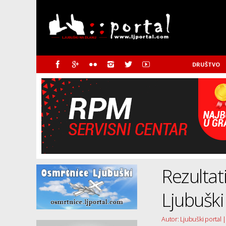
DRUŠTVO
Rezulta
Ljubuški
Autor: Ljubuški portal |