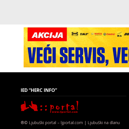
IED “HERC INFO”
®© Ljubuški portal – ljportal.com | Ljubuški na dlanu