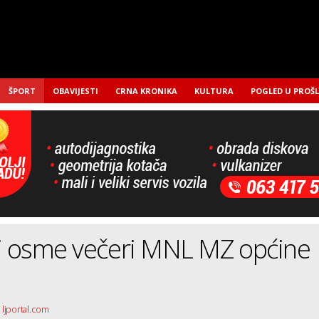
ŠPORT
OBAVIJESTI
CRNA KRONIKA
KULTURA
POGLED U PROŠ
ti osme večeri MNL MZ općine
 ljportal.com