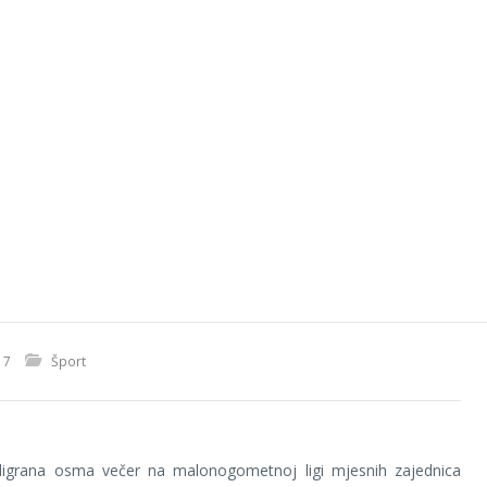
17
Šport
digrana osma večer na malonogometnoj ligi mjesnih zajednica