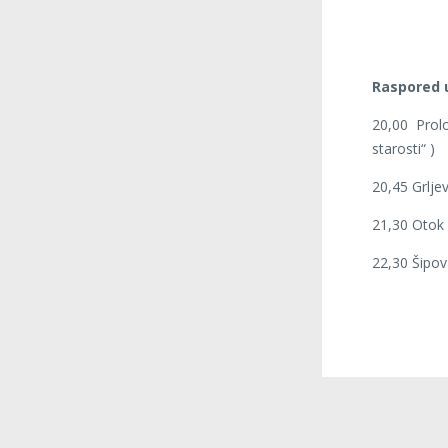
Raspored u
20,00 Prol
starosti“ )
20,45 Grljev
21,30 Otok 
22,30 Šipov