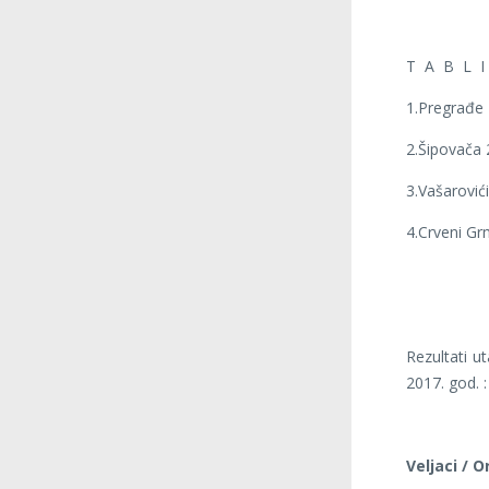
T A B L I 
1.Pregrađe
2.Šipovač
3.Vašarovi
4.Crveni G
Rezultati u
2017. god. :
Veljaci / O