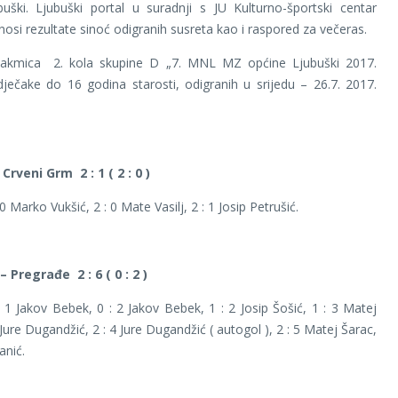
uški. Ljubuški portal u suradnji s JU Kulturno-športski centar
nosi rezultate sinoć odigranih susreta kao i raspored za večeras.
utakmica 2. kola skupine D „7. MNL MZ općine Ljubuški 2017.
ječake do 16 godina starosti, odigranih u srijedu – 26.7. 2017.
Crveni Grm 2 : 1 ( 2 : 0 )
 : 0 Marko Vukšić, 2 : 0 Mate Vasilj, 2 : 1 Josip Petrušić.
– Pregrađe 2 : 6 ( 0 : 2 )
0 : 1 Jakov Bebek, 0 : 2 Jakov Bebek, 1 : 2 Josip Šošić, 1 : 3 Matej
 Jure Dugandžić, 2 : 4 Jure Dugandžić ( autogol ), 2 : 5 Matej Šarac,
anić.