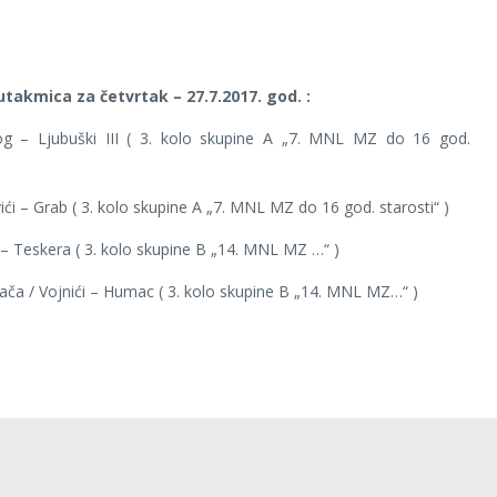
takmica za četvrtak – 27.7.2017. god. :
og – Ljubuški III ( 3. kolo skupine A „7. MNL MZ do 16 god.
ići – Grab ( 3. kolo skupine A „7. MNL MZ do 16 god. starosti“ )
– Teskera ( 3. kolo skupine B „14. MNL MZ …“ )
ača / Vojnići – Humac ( 3. kolo skupine B „14. MNL MZ…“ )