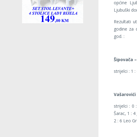
općine Ljub
Ljubuški do
Rezultati 
godine za d
god. :
Šipovača – 
strijelci : 1
Vašarovići 
strijelci : 
Šarac, 1 : 4
2 : 6 Leo Gr