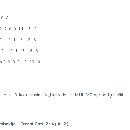
C A :
 2 2 0 0 14 : 3 6
a 2 1 0 1 2 : 2 3
ći 2 1 0 1 3 : 6 3
rm 2 0 0 2 2 : 10 0
takmica 3. kola skupine A „Unitrade 14. MNL MZ općine Ljubuški
rahovlje – Crveni Grm 2 : 4 ( 0 : 2 )