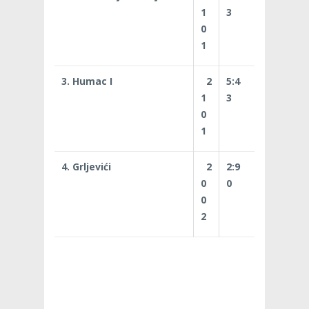
1
3
0
1
3. Humac I
2
5:4
1
3
0
1
4. Grljevići
2
2:9
0
0
0
2