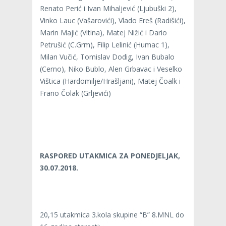
Renato Perić i Ivan Mihaljević (Ljubuški 2),
Vinko Lauc (Vašarovići), Vlado Ereš (Radišići),
Marin Majić (Vitina), Matej Nižić i Dario
Petrušić (C.Grm), Filip Lelinić (Humac 1),
Milan Vučić, Tomislav Dodig, Ivan Bubalo
(Cerno), Niko Bublo, Alen Grbavac i Veselko
Vištica (Hardomilje/Hrašljani), Matej Čoalk i
Frano Čolak (Grljevići)
RASPORED UTAKMICA ZA PONEDJELJAK,
30.07.2018.
20,15 utakmica 3.kola skupine “B” 8.MNL do