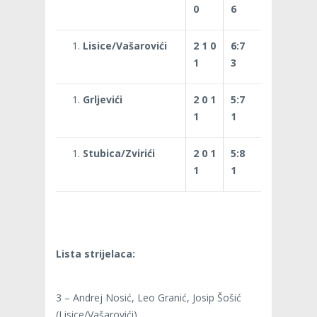
0
6
Lisice/Vašarovići
2 1 0
6:7
1
3
Grljevići
2 0 1
5:7
1
1
Stubica/Zvirići
2 0 1
5:8
1
1
Lista strijelaca:
3 – Andrej Nosić, Leo Granić, Josip Šošić
(Lisice/Vašarovići)