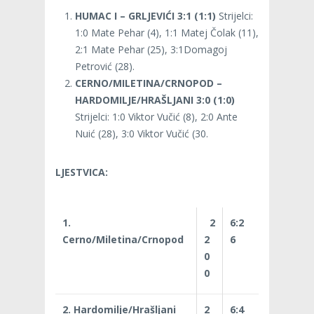
HUMAC I – GRLJEVIĆI 3:1 (1:1)
Strijelci:
1:0 Mate Pehar (4), 1:1 Matej Čolak (11),
2:1 Mate Pehar (25), 3:1Domagoj
Petrović (28).
CERNO/MILETINA/CRNOPOD –
HARDOMILJE/HRAŠLJANI 3:0 (1:0)
Strijelci: 1:0 Viktor Vučić (8), 2:0 Ante
Nuić (28), 3:0 Viktor Vučić (30.
LJESTVICA:
1.
2
6:2
Cerno/Miletina/Crnopod
2
6
0
0
2. Hardomilje/Hrašljani
2
6:4