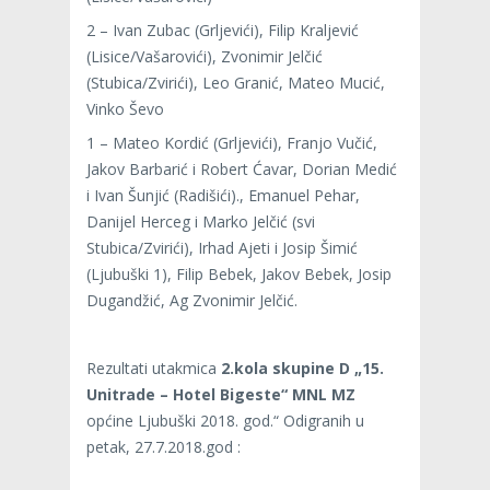
2 – Ivan Zubac (Grljevići), Filip Kraljević
(Lisice/Vašarovići), Zvonimir Jelčić
(Stubica/Zvirići), Leo Granić, Mateo Mucić,
Vinko Ševo
1 – Mateo Kordić (Grljevići), Franjo Vučić,
Jakov Barbarić i Robert Ćavar, Dorian Medić
i Ivan Šunjić (Radišići)., Emanuel Pehar,
Danijel Herceg i Marko Jelčić (svi
Stubica/Zvirići), Irhad Ajeti i Josip Šimić
(Ljubuški 1), Filip Bebek, Jakov Bebek, Josip
Dugandžić, Ag Zvonimir Jelčić.
Rezultati utakmica
2.kola skupine D „15.
Unitrade – Hotel Bigeste“ MNL MZ
općine Ljubuški 2018. god.“ Odigranih u
petak, 27.7.2018.god :