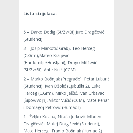
Lista strijelaca:
5 – Darko Dodig (St/Zv/Bi) Jure Dragičević
(Studenci)
3 – Josip Markotić Grab), Teo Herceg
(C.Grm),Mateo Kraljević
(Hardomilje/Hrašljani), Drago Miličević
(St/Zv/Bi), Ante Nuić (CCM),
2 – Marko Bošnjak (Pregrađe), Petar Luburić
(Studenci), Ivan Džolić (Ljubuški 2), Luka
Herceg (C.Grm), Mirko Jelčić, Ivan Grbavac
(Šipov/Vojn), Viktor Vučić (CCM), Mate Pehar
i Domagoj Petrović (Humac I).
1 –Željko Kozina, Nikola Jurković Mladen
Dragičević i Matej Dragičević (Studenci),
Mate Herceg i Franjo Bošnjak (Humac 2)