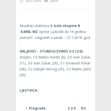
28.07.2018
Šport
Rezultati utakmica
2. kola skupine B
8.MNL MZ
općine Ljubuški do 16 godina
starosti“, odigranih u petak – 27.7.2018. god.
:
GRLJEVIĆI – STUBICA/ZVIRIĆI 3:3 (2:0).
Strijelci: 1:0 Mateo Kordić (6), 2:0 Ivan Zubac
(11), 3:0 Ivan Zubac (26), 3:1 Emanuel Pehar
(28), 3:2 Danijel Herceg (29), 3:3 Marko Jelčić
(30).
LJESTVICA:
Pregrađe
2 2 0
9:3