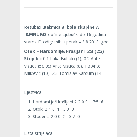
Rezultati utakmica
3. kola skupine A
8.MNL MZ
općine Ljubuški do 16 godina
starosti“, odigranih u petak – 3.8.2018. god. :
Otok – Hardomilje/Hrašljani 2:3 (2:3)
Strijelci:
0:1 Luka Bubalo (1), 0:2 Ante
Vištica (5), 0:3 Ante Vištica (8), 1:3 Ante
Milićević (10), 2:3 Tomislav Kardum (14).
Ljestvica
Hardomilje/Hrašljani 2 2 0 0 7:5 6
Otok 2 1 0 1 5:3 3
Studenci 2 0 0 2 3:7 0
Lista strijelaca :