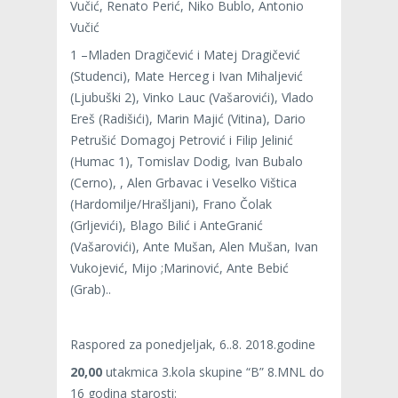
Vučić, Renato Perić, Niko Bublo, Antonio
Vučić
1 –Mladen Dragičević i Matej Dragičević
(Studenci), Mate Herceg i Ivan Mihaljević
(Ljubuški 2), Vinko Lauc (Vašarovići), Vlado
Ereš (Radišići), Marin Majić (Vitina), Dario
Petrušić Domagoj Petrović i Filip Jelinić
(Humac 1), Tomislav Dodig, Ivan Bubalo
(Cerno), , Alen Grbavac i Veselko Vištica
(Hardomilje/Hrašljani), Frano Čolak
(Grljevići), Blago Bilić i AnteGranić
(Vašarovići), Ante Mušan, Alen Mušan, Ivan
Vukojević, Mijo ;Marinović, Ante Bebić
(Grab)..
Raspored za ponedjeljak, 6..8. 2018.godine
20,00
utakmica 3.kola skupine “B” 8.MNL do
16 godina starosti: