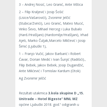
3 – Andrej Nosić, Leo Granić, Ante Vištica
2 – Filip Kraljević i Josip Šošić
(Lisice/Vašarovići), Zvonimir Jelčić
(Stubica/Zvirići), Leo Granić, Mateo Mucić,
Vinko Ševo, Mihael Herceg i Luka Bubalo
(Hard./Hrašljani) (Hardomilje/Hrašljani), Irhad
Ajeti, Marko Čuljak,Marcelo Miličević i Josip
Šimić (Ljubuški 1),
1 – Franjo Vučić, Jakov Barbarić i Robert
Ćavar, Dorian Medić i Ivan Šunjić (Radišići).,
Filip Bebek, Jakov Bebek, Josip Dugandžić,
Ante Milićević i Tomislav Kardum (Otok)
Ag Zvonimir Jelčić
Rezultati utakmica
3.kola skupine D „15.
Unitrade – Hotel Bigeste“ MNL MZ
općine Ljubuški 2018. god.“ odigranih u