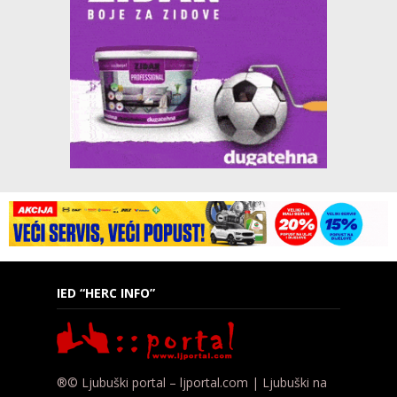
IED “HERC INFO”
®© Ljubuški portal – ljportal.com | Ljubuški na