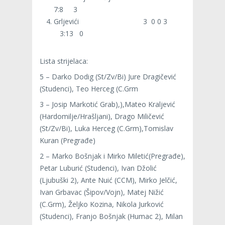
7:8 3
Grljevići 3 0 0 3
3:13 0
Lista strijelaca:
5 – Darko Dodig (St/Zv/Bi) Jure Dragičević
(Studenci), Teo Herceg (C.Grm
3 – Josip Markotić Grab),),Mateo Kraljević
(Hardomilje/Hrašljani), Drago Miličević
(St/Zv/Bi), Luka Herceg (C.Grm),Tomislav
Kuran (Pregrađe)
2 – Marko Bošnjak i Mirko Miletić(Pregrađe),
Petar Luburić (Studenci), Ivan Džolić
(Ljubuški 2), Ante Nuić (CCM), Mirko Jelčić,
Ivan Grbavac (Šipov/Vojn), Matej Nižić
(C.Grm), Željko Kozina, Nikola Jurković
(Studenci), Franjo Bošnjak (Humac 2), Milan