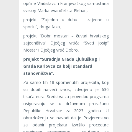
općine Vladislavci i Franjevačkog samostana
svetog Marka evanđelista Plehan,
projekt “Zajedno u duhu – zajedno u
sportu”, druga faza,
projekt “Dobri mostari – čuvari hrvatskog
zajedništva” Dječjeg vrtića “Sveti Josip”
Mostar i Dječjeg vrtić Dobro,
projekt “Suradnja Grada Ljubuškog i
Grada Karlovca za bolji standard
stanovništva”.
Za samo tih 18 spomenutih projekata, koji
su dobili najveći iznos, izdvojeno je 630
tisuća eura. Sredstva za provedbu programa
osiguravaju se u državnom proračunu
Republike Hrvatske za 2023. godinu. U
obrazloženju se navodi da je Povjerenstvo
za odabir projekata izvršilo procedure
propisane programom i uputama za