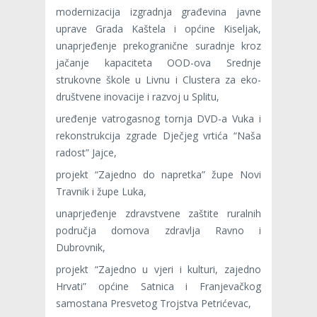
modernizacija izgradnja građevina javne
uprave Grada Kaštela i općine Kiseljak,
unaprjeđenje prekogranične suradnje kroz
jačanje kapaciteta OOD-ova Srednje
strukovne škole u Livnu i Clustera za eko-
društvene inovacije i razvoj u Splitu,
uređenje vatrogasnog tornja DVD-a Vuka i
rekonstrukcija zgrade Dječjeg vrtića “Naša
radost” Jajce,
projekt “Zajedno do napretka” župe Novi
Travnik i župe Luka,
unaprjeđenje zdravstvene zaštite ruralnih
područja domova zdravlja Ravno i
Dubrovnik,
projekt “Zajedno u vjeri i kulturi, zajedno
Hrvati” općine Satnica i Franjevačkog
samostana Presvetog Trojstva Petrićevac,