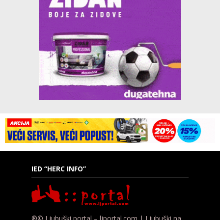
IED “HERC INFO”
®© Ljubuški portal – ljportal.com | Ljubuški na