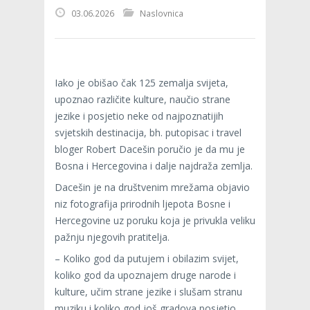
03.06.2026
Naslovnica
Iako je obišao čak 125 zemalja svijeta,
upoznao različite kulture, naučio strane
jezike i posjetio neke od najpoznatijih
svjetskih destinacija, bh. putopisac i travel
bloger Robert Dacešin poručio je da mu je
Bosna i Hercegovina i dalje najdraža zemlja.
Dacešin je na društvenim mrežama objavio
niz fotografija prirodnih ljepota Bosne i
Hercegovine uz poruku koja je privukla veliku
pažnju njegovih pratitelja.
– Koliko god da putujem i obilazim svijet,
koliko god da upoznajem druge narode i
kulture, učim strane jezike i slušam stranu
muziku i koliko god još gradova posjetio,