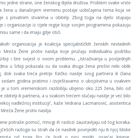
o jedne strane, one ženskog dijela društva. Problem svake vrste
nja žena u današnjem vremenu postaje uobičajena tema koja se
je s privatnim stvarima u obitelji. Zbog toga na djelo stupaju
e i organizacije iz cijele regije koje svojim programima pokazuju
isu same i da imaju gdje otići.
kvih organizacija je koalicija specijalističkih ženskih nevladinih
ja Mreža Žene protiv nasilja koje pružaju individualnu podršku
biji i šire svijest o ovom problemu. „Istraživanja u posljednjih
ina u Srbiji pokazala su da svaka druga žena preživi neki oblik
, dok svaka treća pretrpi fizičko nasilje svog partnera ili člana
Već sedam godina pratimo i izvještavamo o ubojstvima u ovakvim
e je u tom vremenskom razdoblju ubijeno oko 225 žena, bilo od
e obitelji ili partnera, a u svakom trećem slučaju nasilje je već bilo
 nekoj nadležnoj instituciji“, kaže Vedrana Lacmanović, asistentica
 Mreža Žene protiv nasilja.
ene potraže pomoć, mnogi ih razlozi zaustavljaju od tog koraka.
češćih razloga su strah da će nasilnik povrijediti nju ili njoj bliske
mota od toga što će ljudi o njoj misliti, osjećaj krivnje,