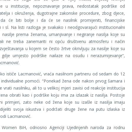
je u institucije, nepoznavanje prava, nedostatak podrške od
rijatelja i okruženja, dugotrajne zakonske procedure, zbog djece,
 da će biti bolje i da će se nasilnik promijeniti, financijske
 i sl. Na listi razloga je svakako i neodgovarajući institucionalni
 nasilje prema ženama, umanjivanje i negiranje nasilja koje su
, ali ne treba zanemariti ni opću društvenu atmosferu i način
zvještavanja u kojem se često žrtve okrivljuju za nasilje koje su
 i gdje umjesto podrške nailaze na osudu i nerazumijevanje”,
acmanović.
ako ističe Lacmanović, vraća nasilnom partneru od sedam do 12
 individualne pomoći. “Ponekad žena ode nakon prvog šamara i
 vrati nasilniku, ali to u velikoj mjeri zavisi od reakcije institucija
ena obrati kao i podrške koju ima za izlazak iz nasilja. Postoje
vni primjeri, zato neke od žena koje su izašle iz nasilja imaju
ijeliti svoja iskustva i podržati druge žene na putu izlaska iz
avodi Lacmanović.
Women BiH, odnosno Agenciji Ujedinjenih naroda za rodnu