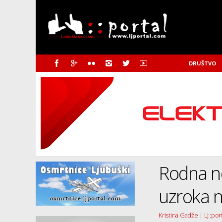
DRUŠTVO
Rodna n
uzroka n
Kristina Gadže | LJ::por