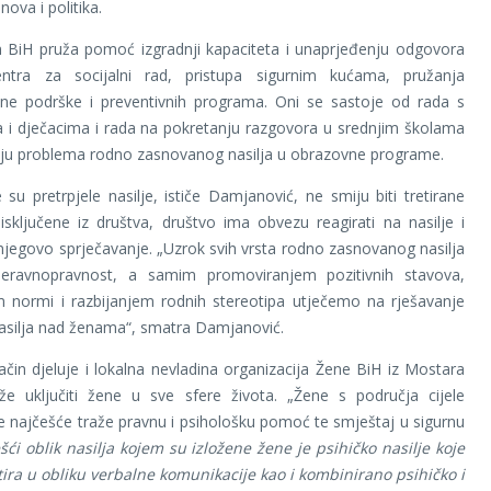
nova i politika.
iH pruža pomoć izgradnji kapaciteta i unaprjeđenju odgovora
Centra za socijalni rad, pristupa sigurnim kućama, pružanja
alne podrške i preventivnih programa. Oni se sastoje od rada s
 i dječacima i rada na pokretanju razgovora u srednjim školama
nju problema rodno zasnovanog nasilja u obrazovne programe.
su pretrpjele nasilje, ističe Damjanović, ne smiju biti tretirane
sključene iz društva, društvo ima obvezu reagirati na nasilje i
 njegovo sprječavanje. „Uzrok svih vrsta rodno zasnovanog nasilja
eravnopravnost, a samim promoviranjem pozitivnih stavova,
m normi i razbijanjem rodnih stereotipa utječemo na rješavanje
asilja nad ženama“, smatra Damjanović.
ačin djeluje i lokalna nevladina organizacija Žene BiH iz Mostara
e uključiti žene u sve sfere života. „Žene s područja cijele
 najčešće traže pravnu i psihološku pomoć te smještaj u sigurnu
šći oblik nasilja kojem su izložene žene je psihičko nasilje koje
ira u obliku verbalne komunikacije kao i kombinirano psihičko i