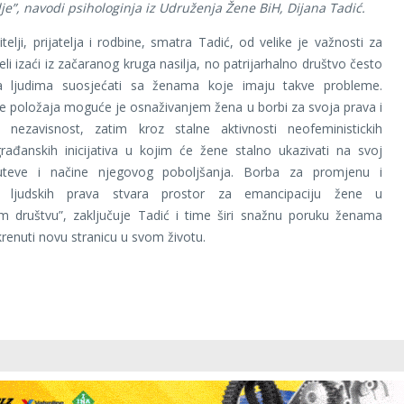
ilje”, navodi psihologinja iz Udruženja Žene BiH, Dijana Tadić.
telji, prijatelja i rodbine, smatra Tadić, od velike je važnosti za
li izaći iz začaranog kruga nasilja, no patrijarhalno društvo često
 ljudima suosjećati sa ženama koje imaju takve probleme.
e položaja moguće je osnaživanjem žena u borbi za svoja prava i
nezavisnost, zatim kroz stalne aktivnosti neofeministickih
rađanskih inicijativa u kojim će žene stalno ukazivati na svoj
uteve i načine njegovog poboljšanja. Borba za promjenu i
e ljudskih prava stvara prostor za emancipaciju žene u
 društvu”, zaključuje Tadić i time širi snažnu poruku ženama
krenuti novu stranicu u svom životu.