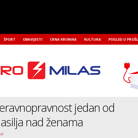
ŠPORT
OBAVIJESTI
CRNA KRONIKA
KULTURA
POGLED U PROŠ
eravnopravnost jedan od
asilja nad ženama
tal