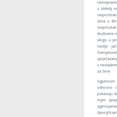
ravnopravno
u obitelji 
rasprostran
žena u BiH 
sveprisutan
društvene n
ulogu u pro
nasilje ja
Damjanović
sprječavanj
s nevladini
za žene.
Sigurnosni
odnosno U
pokazuju da
mjeri spri
agencijam
djevojčica