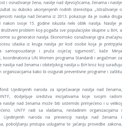
st i osnaživanje žena, nasilje nad djevojčicama, ženama i nasilje
rezultat su duboko ukorijenjenih rodnih stereotipa. „Istraživanje o
jenosti nasilja nad ženama iz 2013. pokazuje da je svaka druga
nakon svoje 15. godine iskusila neki oblik nasilja. Nasilje je
 društveni problem koji pogađa sve populacijske skupine u BiH, a
orme su generator nasilja. Ekonomsko osnaživanje igra značajnu
cesu izlaska iz kruga nasilja jer kod osobe koja je pretrpjela
ča samopouzdanje i pruža osjećaj sigurnosti“, kaže Minja
, koordinatorica UN Women programa Standardi i angažman za
e nasilja nad ženama i obiteljskog nasilja u BiH kroz koji surađuju
m organizacijama kako bi osigurali preventivne programe i zaštitu
 fond Ujedinjenih naroda za sprječavanje nasilja nad ženama,
NTF, dodjeljuje sredstva inicijativama koje svojim radom
 nasilje nad ženama može biti sistemski primjećeno i u velikoj
ječeno. UNTF radi sa vladama, nevladinim organizacijama i
a Ujedinjenih naroda na prevenciji nasilja nad ženama i
ma, poboljšanju pristupa uslugama te jačanju provedbe zakona,