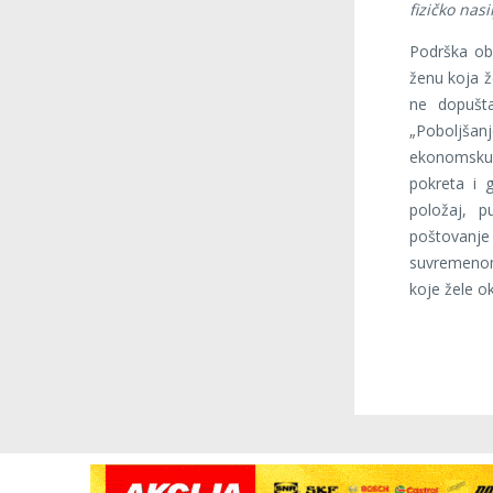
fizičko nas
Podrška obi
ženu koja že
ne dopušta
„Poboljšanj
ekonomsku 
pokreta i g
položaj, p
poštovanj
suvremenom
koje žele o