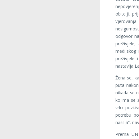
nepovjeren
obitelji, p
vjerovanja
nesigurnosti
odgovor na
preživjele
medijskog i
preživjele
nastavlja L
Žena se, k
puta nakon
nikada se ne
kojima se ž
vrlo poziti
potrebu pod
nasilja”, n
Prema UN 