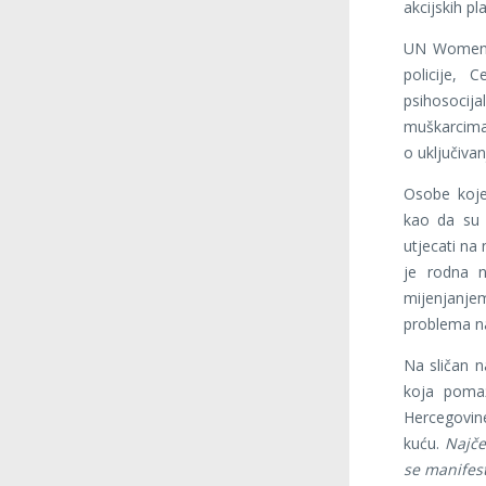
akcijskih pla
UN Women B
policije, 
psihosocij
muškarcima
o uključiva
Osobe koje 
kao da su i
utjecati na
je rodna n
mijenjanje
problema n
Na sličan n
koja pomaž
Hercegovine
kuću.
Najče
se manifest