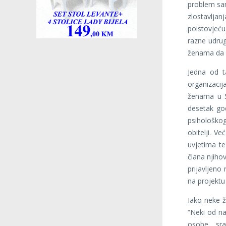
problem sam
zlostavlja
poistovjeću
razne udrug
ženama da n
Jedna od ta
organizaci
ženama u Sr
desetak god
psihološkog
obitelji. 
uvjetima t
člana njihov
prijavljeno
na projektu
Iako neke ž
“Neki od naj
osobe, sra