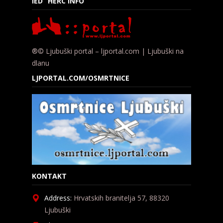
IED “HERC INFO”
®© Ljubuški portal – ljportal.com | Ljubuški na
dlanu
LJPORTAL.COM/OSMRTNICE
KONTAKT
Address:
Hrvatskih branitelja 57, 88320
Ljubuški