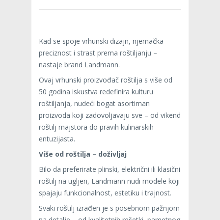
Kad se spoje vrhunski dizajn, njemačka
preciznost i strast prema roštiljanju –
nastaje brand Landmann.
Ovaj vrhunski proizvođač roštilja s više od
50 godina iskustva redefinira kulturu
roštiljanja, nudeći bogat asortiman
proizvoda koji zadovoljavaju sve – od vikend
roštilj majstora do pravih kulinarskih
entuzijasta.
Više od roštilja – doživljaj
Bilo da preferirate plinski, električni ili klasični
roštilj na ugljen, Landmann nudi modele koji
spajaju funkcionalnost, estetiku i trajnost.
Svaki roštilj izrađen je s posebnom pažnjom
na detalje – od kvalitetnih rešetki, pametnog