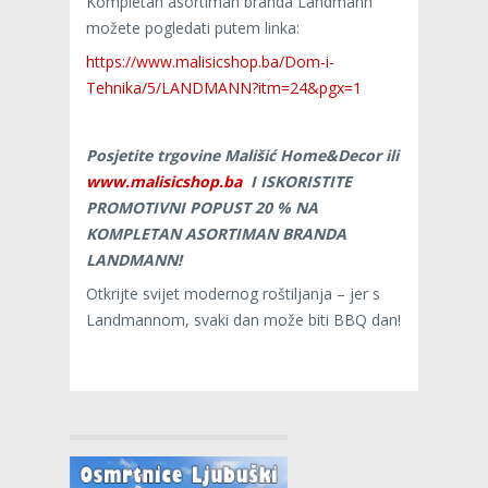
Kompletan asortiman branda Landmann
možete pogledati putem linka:
https://www.malisicshop.ba/Dom-i-
Tehnika/5/LANDMANN?itm=24&pgx=1
Posjetite trgovine Mališić Home&Decor ili
www.malisicshop.ba
I ISKORISTITE
PROMOTIVNI POPUST 20 % NA
KOMPLETAN ASORTIMAN BRANDA
LANDMANN!
Otkrijte svijet modernog roštiljanja – jer s
Landmannom, svaki dan može biti BBQ dan!