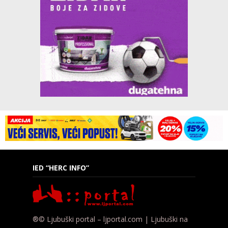
IED “HERC INFO”
®© Ljubuški portal – ljportal.com | Ljubuški na