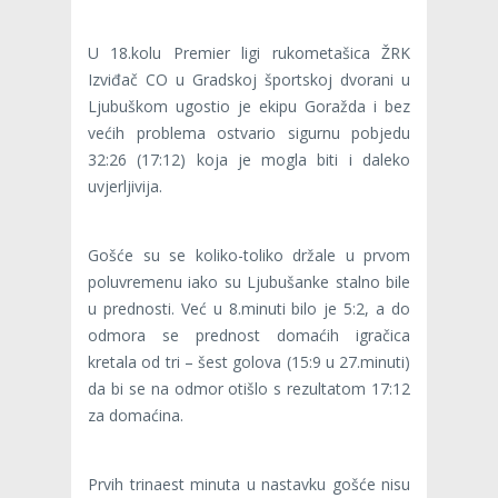
U 18.kolu Premier ligi rukometašica ŽRK
Izviđač CO u Gradskoj športskoj dvorani u
Ljubuškom ugostio je ekipu Goražda i bez
većih problema ostvario sigurnu pobjedu
32:26 (17:12) koja je mogla biti i daleko
uvjerljivija.
Gošće su se koliko-toliko držale u prvom
poluvremenu iako su Ljubušanke stalno bile
u prednosti. Već u 8.minuti bilo je 5:2, a do
odmora se prednost domaćih igračica
kretala od tri – šest golova (15:9 u 27.minuti)
da bi se na odmor otišlo s rezultatom 17:12
za domaćina.
Prvih trinaest minuta u nastavku gošće nisu