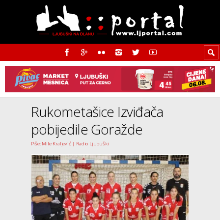
Rukometašice Izviđača
pobijedile Goražde
Piše: Mile Kraljević | Radio Ljubuški