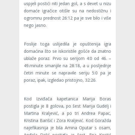
uspjeli postići niti jedan gol, a s devet u nizu
domaće igračice otišle su na nedostižnu i
ogromnu prednost 26:12 pa je sve bilo i više
nego jasno.
Poslije toga uslijedila je opuštenija igra
domaćina što se iskoristile gošće da znatno
ublaže poraz. Prvo su serijom 4:0 od 46. –
49.minute smanjile na 28:18, a u posljednje
četiri minute se napravile seriju 5:0 pa je
poraz, ipak, izgledao pristojno, 32:26.
Kod Izviđača kapetanica Marija Boras
postigla je 8 golova, po šest Marija Gudelj i
Martina Kraljević, a po tri Andrea Papac,
Kristina Barišić i Zora Kraljević. Kod Goražda
najefikasnija je bila Amina Oputar s osam,
Anđela Delić postigla je šest, Ena Kostić