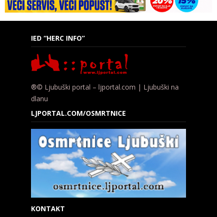
IED “HERC INFO”
®© Ljubuški portal – ljportal.com | Ljubuški na
dlanu
LJPORTAL.COM/OSMRTNICE
KONTAKT