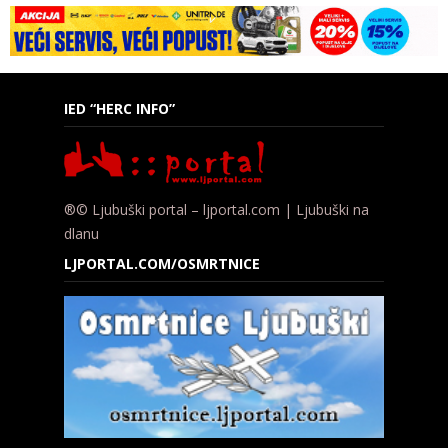
IED “HERC INFO”
®© Ljubuški portal – ljportal.com | Ljubuški na
dlanu
LJPORTAL.COM/OSMRTNICE