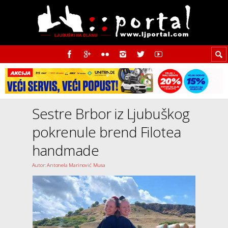
Sestre Brbor iz Ljubuškog
pokrenule brend Filotea
handmade
Autor: Antonela Marinović Musa