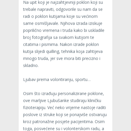
Na upit koji je najzahtjevniji poklon koji su
trebale napraviti, odgovorile su nam da se
radi o poklon kutijama koje su većinom
same osmišljavale. Njihova izrada iziskuje
poprilično vremena i truda kako bi uskladile
broj fotografija sa svakom kutijom te
citatima i pismima. Nakon izrade poklon
kutija slijedi quilling, tehnika koja zahtijeva
mnogo truda, jer sve mora biti precizno i
skladno.
Ljubav prema volontiranju, sportu…
Osim što izrađuju personalizirane poklone,
ove marljive Ljubušanke studiraju kliničku
fizioterapiju. Već neko vrijeme nastoje raditi
poslove iz struke koji se ponajviše ostvaruju
kroz patronažne posjete pacijentima. Osim
toga, posvećene su i volonterskom radu, a