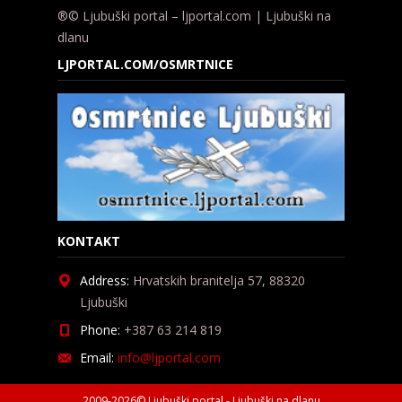
®© Ljubuški portal – ljportal.com | Ljubuški na
dlanu
LJPORTAL.COM/OSMRTNICE
KONTAKT
Address:
Hrvatskih branitelja 57, 88320
Ljubuški
Phone:
+387 63 214 819
Email:
info@ljportal.com
2009-2026© Ljubuški portal - Ljubuški na dlanu