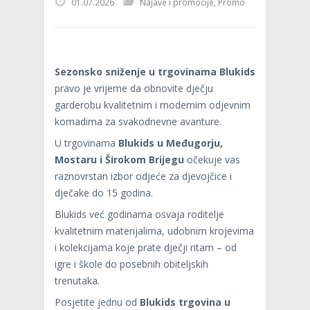
01.07.2026
Najave i promocije
,
Promo
Sezonsko sniženje u trgovinama Blukids
pravo je vrijeme da obnovite dječju
garderobu kvalitetnim i modernim odjevnim
komadima za svakodnevne avanture.
U trgovinama
Blukids u Međugorju,
Mostaru i Širokom Brijegu
očekuje vas
raznovrstan izbor odjeće za djevojčice i
dječake do 15 godina.
Blukids već godinama osvaja roditelje
kvalitetnim materijalima, udobnim krojevima
i kolekcijama koje prate dječji ritam – od
igre i škole do posebnih obiteljskih
trenutaka.
Posjetite jednu od
Blukids trgovina u