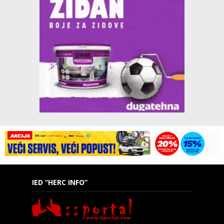
IED “HERC INFO”