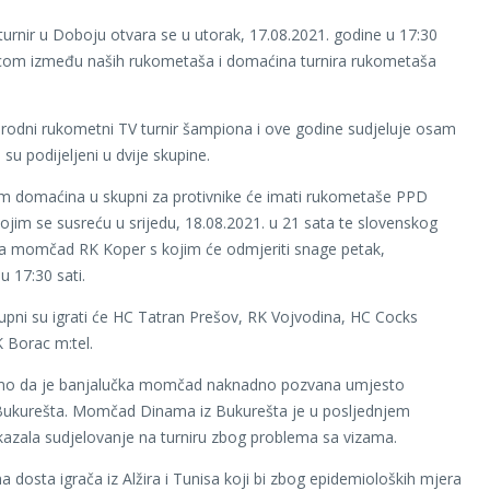
urnir u Doboju otvara se u utorak, 17.08.2021. godine u 17:30
icom između naših rukometaša i domaćina turnira rukometaša
odni rukometni TV turnir šampiona i ove godine sudjeluje osam
 su podijeljeni u dvije skupine.
im domaćina u skupni za protivnike će imati rukometaše PPD
ojim se susreću u srijedu, 18.08.2021. u 21 sata te slovenskog
a momčad RK Koper s kojim će odmjeriti snage petak,
u 17:30 sati.
upni su igrati će HC Tatran Prešov, RK Vojvodina, HC Cocks
K Borac m:tel.
 da je banjalučka momčad naknadno pozvana umjesto
Bukurešta. Momčad Dinama iz Bukurešta je u posljednjem
kazala sudjelovanje na turniru zbog problema sa vizama.
 dosta igrača iz Alžira i Tunisa koji bi zbog epidemioloških mjera