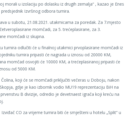
j morali u izolaciju po dolasku iz drugih zemalja“ , kazao je Enes
, predsjednik Izvršnog odbora turnira.
šava u subotu, 21.08.2021. utakmicama za poredak. Za 7.mjesto
 četveroplasirane momčadi, za 5. trećeplasirane, za 3.
ane momčadi iz skupna.
u turnira odlučiti će u finalnoj utakmici prvoplasirane momčadi iz
bjedniku turnira pripasti će nagrada u iznosu od 20000 KM,
ana momčad osvojiti će 10000 KM, a trećeplasiranoj pripasti će
iznosu od 5000 KM.
 Čolina, koji će se momčadi priključiti večeras u Doboju, nakon
 Skopja, gdje je kao izbornik vodio MU19 reprezentaciju BiH na
rvenstvu B divizije, odredio je devetnaest igrača koji kreću na
j.
zviđač CO za vrijeme turnira biti će smješteni u hotelu „Split“ u