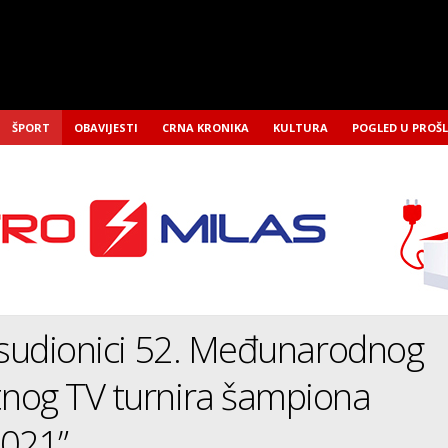
ŠPORT
OBAVIJESTI
CRNA KRONIKA
KULTURA
POGLED U PROŠ
 sudionici 52. Međunarodnog
nog TV turnira šampiona
2021”