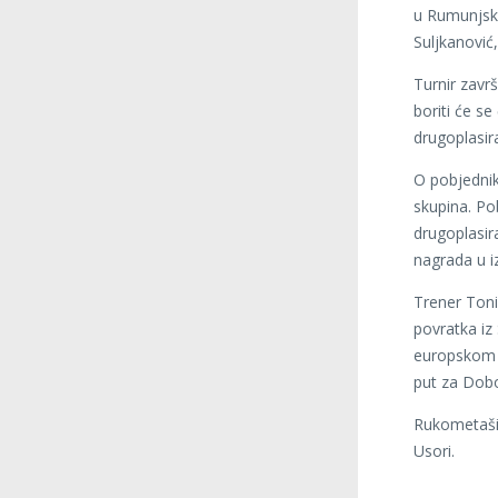
u Rumunjsko
Suljkanović
Turnir zavr
boriti će se
drugoplasir
O pobjednik
skupina. Po
drugoplasir
nagrada u 
Trener Toni
povratka iz
europskom p
put za Dobo
Rukometaši I
Usori.