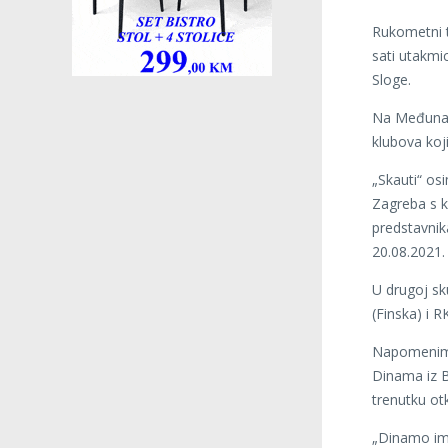
Rukometni t
sati utakm
Sloge.
Na Međunar
klubova koji
„Skauti“ os
Zagreba s k
predstavnik
20.08.2021. 
U drugoj sk
(Finska) i R
Napomenimo
Dinama iz 
trenutku ot
„Dinamo ima