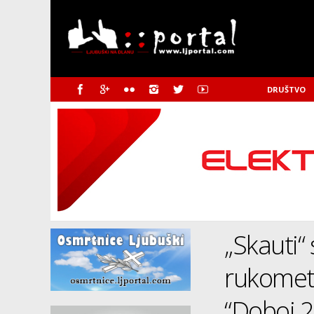
DRUŠTVO
„Skauti“
rukomet
“Doboj 