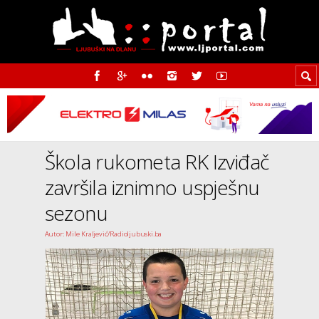
Škola rukometa RK Izviđač
završila iznimno uspješnu
sezonu
Autor: Mile Kraljević/Radioljubuski.ba