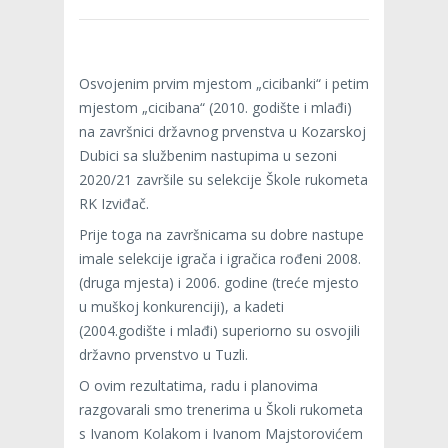
Osvojenim prvim mjestom „cicibanki“ i petim
mjestom „cicibana“ (2010. godište i mlađi)
na završnici državnog prvenstva u Kozarskoj
Dubici sa službenim nastupima u sezoni
2020/21 završile su selekcije Škole rukometa
RK Izviđač.
Prije toga na završnicama su dobre nastupe
imale selekcije igrača i igračica rođeni 2008.
(druga mjesta) i 2006. godine (treće mjesto
u muškoj konkurenciji), a kadeti
(2004.godište i mlađi) superiorno su osvojili
državno prvenstvo u Tuzli.
O ovim rezultatima, radu i planovima
razgovarali smo trenerima u Školi rukometa
s Ivanom Kolakom i Ivanom Majstorovićem