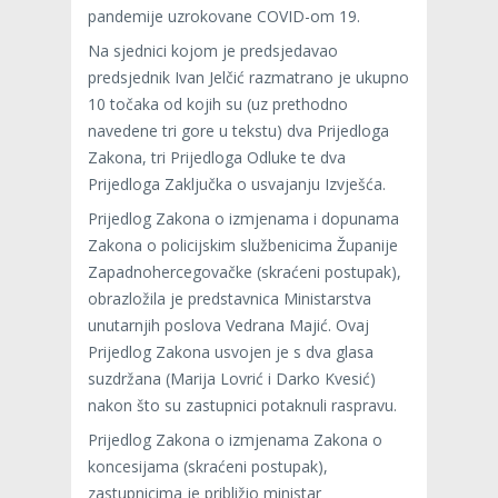
pandemije uzrokovane COVID-om 19.
Na sjednici kojom je predsjedavao
predsjednik Ivan Jelčić razmatrano je ukupno
10 točaka od kojih su (uz prethodno
navedene tri gore u tekstu) dva Prijedloga
Zakona, tri Prijedloga Odluke te dva
Prijedloga Zaključka o usvajanju Izvješća.
Prijedlog Zakona o izmjenama i dopunama
Zakona o policijskim službenicima Županije
Zapadnohercegovačke (skraćeni postupak),
obrazložila je predstavnica Ministarstva
unutarnjih poslova Vedrana Majić. Ovaj
Prijedlog Zakona usvojen je s dva glasa
suzdržana (Marija Lovrić i Darko Kvesić)
nakon što su zastupnici potaknuli raspravu.
Prijedlog Zakona o izmjenama Zakona o
koncesijama (skraćeni postupak),
zastupnicima je približio ministar