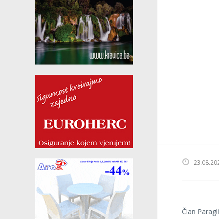
23.08.20
Član Paragl