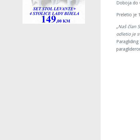
Doboja do G
Preletio je 
„
Naš član S
odletio je s
Paragliding
paraglidero