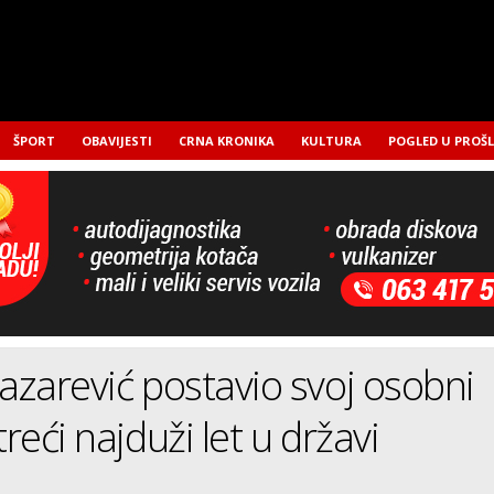
ŠPORT
OBAVIJESTI
CRNA KRONIKA
KULTURA
POGLED U PROŠ
Lazarević postavio svoj osobni
treći najduži let u državi