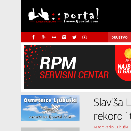
DRUŠTVO
Slaviša 
rekord i 
Autor: Radio Ljubuški