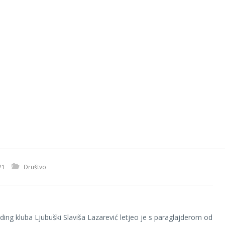
21
Društvo
iding kluba Ljubuški Slaviša Lazarević letjeo je s paraglajderom od