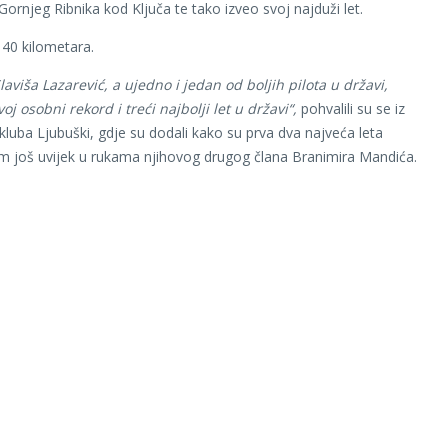
ornjeg Ribnika kod Ključa te tako izveo svoj najduži let.
140 kilometara.
laviša Lazarević, a ujedno i jedan od boljih pilota u državi,
voj osobni rekord i treći najbolji let u državi“,
pohvalili su se iz
 kluba Ljubuški, gdje su dodali kako su prva dva najveća leta
m još uvijek u rukama njihovog drugog člana Branimira Mandića.