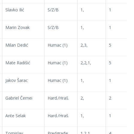
Slavko Ilić
S/Z/B
1,
1
Marin Zovak
S/Z/B
1,
1
Milan Dedić
Humac (1)
2,3,
5
Mate Radišić
Humac (1)
2,2,1,
5
Jakov Šarac
Humac (1)
1,
1
Gabriel Černei
Hard./Hraš.
2,
2
Ante Selak
Hard./Hraš.
1,
1
Tomislav
Predgrađe
1,2,1,
4