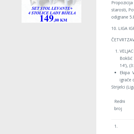
Propozicija
starosti, P
odigrane 5.
10. LIGA 
ČETVRTZAV
VELJACI 
Bokšić 4
14′), (3
Ekipa 
igrače 
Strijelci (Li
Redni
broj
1.