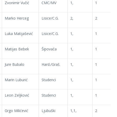
Zvonimir Vučić
CMC/MV
1,
1
Marko Herceg
Lisice/C.G.
2,
2
Luka Matijašević
Lisice/C.G.
1,
1
Matijas Bebek
Šipovača
1,
1
Jure Bubalo
Hard./Graš.
1,
1
Marin Luburić
Studenci
1,
1
Leon Zeljković
Studenci
1,
1
Grgo Milićević
Ljubuški
1,1,
2