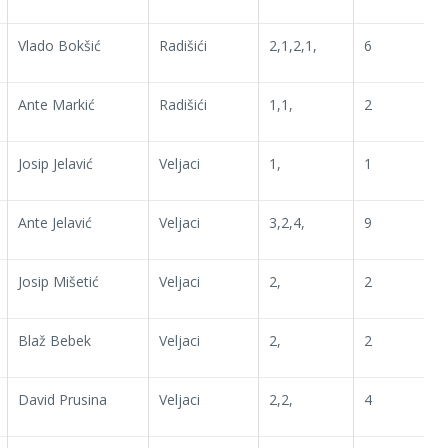
Vlado Bokšić
Radišići
2,1,2,1,
6
Ante Markić
Radišići
1,1,
2
Josip Jelavić
Veljaci
1,
1
Ante Jelavić
Veljaci
3,2,4,
9
Josip Mišetić
Veljaci
2,
2
Blaž Bebek
Veljaci
2,
2
David Prusina
Veljaci
2,2,
4