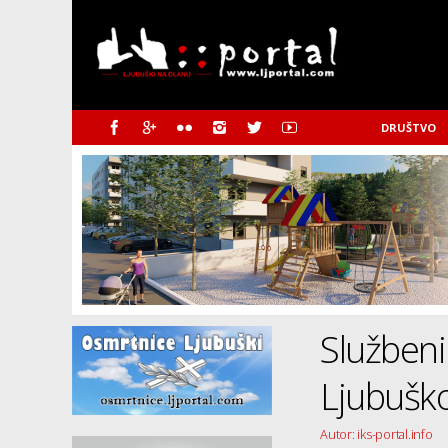
DRUŠTVO
Služben
Ljubušk
Autor: iks-portal.info