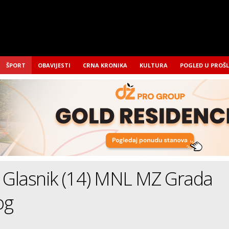
ŠPORT
OBAVIJESTI
CRNA KRONIKA
KULTURA
POGLED U PROŠ
i Glasnik (14) MNL MZ Grada
og