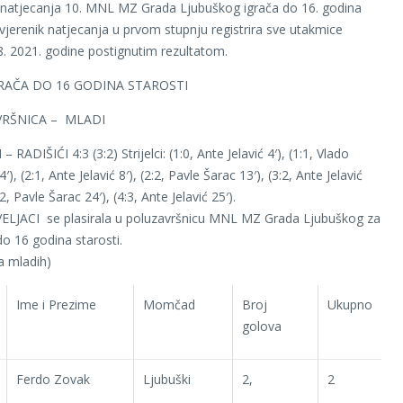
 natjecanja 10. MNL MZ Grada Ljubuškog igrača do 16. godina
ovjerenik natjecanja u prvom stupnju registrira sve utakmice
8. 2021. godine postignutim rezultatom.
IGRAČA DO 16 GODINA STAROSTI
RŠNICA – MLADI
– RADIŠIĆI 4:3 (3:2) Strijelci: (1:0, Ante Jelavić 4′), (1:1, Vlado
′), (2:1, Ante Jelavić 8′), (2:2, Pavle Šarac 13′), (3:2, Ante Jelavić
:2, Pavle Šarac 24′), (4:3, Ante Jelavić 25′).
VELJACI se plasirala u poluzavršnicu MNL MZ Grada Ljubuškog za
do 16 godina starosti.
ga mladih)
Ime i Prezime
Momčad
Broj
Ukupno
golova
Ferdo Zovak
Ljubuški
2,
2