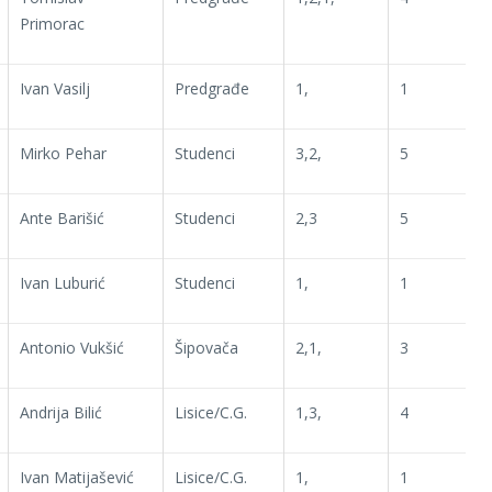
Primorac
Ivan Vasilj
Predgrađe
1,
1
Mirko Pehar
Studenci
3,2,
5
Ante Barišić
Studenci
2,3
5
Ivan Luburić
Studenci
1,
1
Antonio Vukšić
Šipovača
2,1,
3
Andrija Bilić
Lisice/C.G.
1,3,
4
Ivan Matijašević
Lisice/C.G.
1,
1