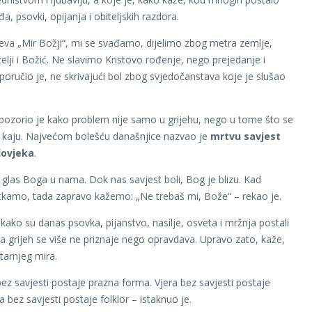
a, psovki, opijanja i obiteljskih razdora.
eva „Mir Božji“, mi se svađamo, dijelimo zbog metra zemlje,
elji i Božić. Ne slavimo Kristovo rođenje, nego prejedanje i
 poručio je, ne skrivajući bol zbog svjedočanstava koje je slušao
pozorio je kako problem nije samo u grijehu, nego u tome što se
ne kaju. Najvećom bolešću današnjice nazvao je
mrtvu savjest
čovjeka
.
e glas Boga u nama. Dok nas savjest boli, Bog je blizu. Kad
tkamo, tada zapravo kažemo: „Ne trebaš mi, Bože“ – rekao je.
 kako su danas psovka, pijanstvo, nasilje, osveta i mržnja postali
 a grijeh se više ne priznaje nego opravdava. Upravo zato, kaže,
tarnjeg mira.
bez savjesti postaje prazna forma. Vjera bez savjesti postaje
 bez savjesti postaje folklor – istaknuo je.