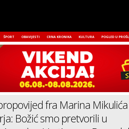
ŠPORT
OBAVIJESTI
CRNA KRONIKA
KULTURA
POGLED U PROŠ
ropovijed fra Marina Mikulića 
a: Božić smo pretvorili u