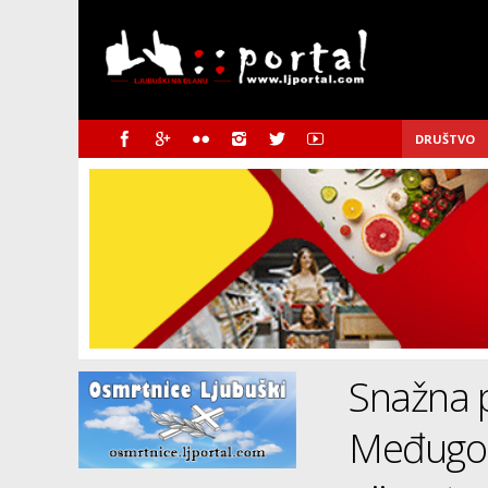
DRUŠTVO
Snažna p
Međugorj