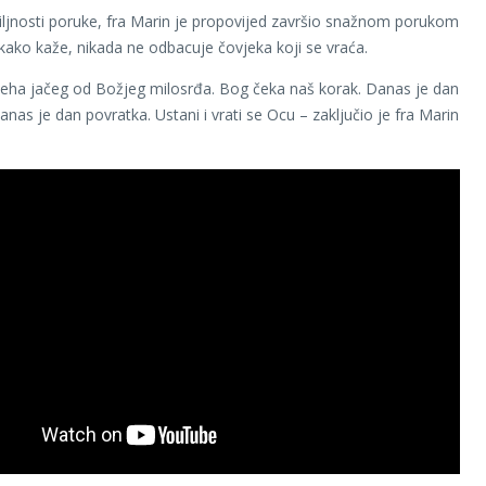
ljnosti poruke, fra Marin je propovijed završio snažnom porukom
kako kaže, nikada ne odbacuje čovjeka koji se vraća.
eha jačeg od Božjeg milosrđa. Bog čeka naš korak. Danas je dan
nas je dan povratka. Ustani i vrati se Ocu – zaključio je fra Marin