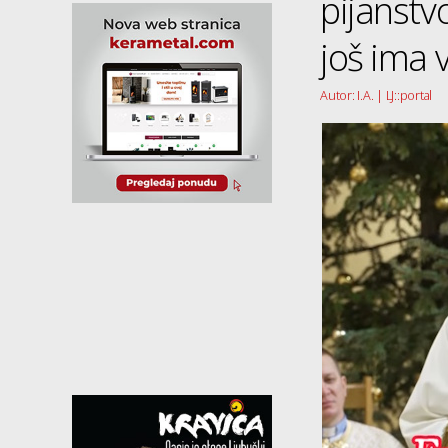
pijanstv
još ima
Autor: I.A. | LJ::portal