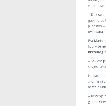
vrijeme svađ
– Dok se pj
gubimo obit
pijanstvo –
ovih dana.
Fra Marin u
ljudi više 
krštenog 
– Savjest j
savjest ušu
Naglasio je
„normalni“,
nestaje unu
– Krštenje 
gluma. Crkva