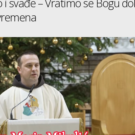
o i svađe – Vratimo se Bogu do
 vremena