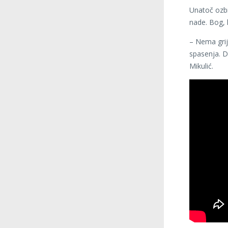
Unatoč ozbi
nade. Bog, 
– Nema grij
spasenja. Da
Mikulić.