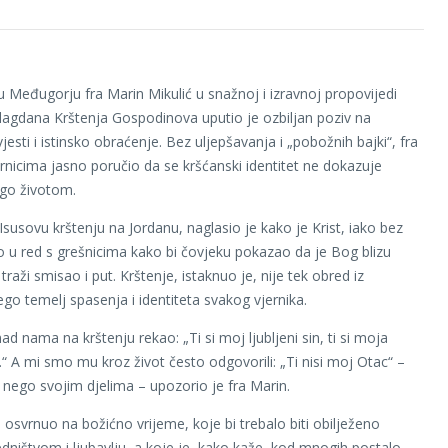
 u Međugorju fra Marin Mikulić u snažnoj i izravnoj propovijedi
gdana Krštenja Gospodinova uputio je ozbiljan poziv na
esti i istinsko obraćenje. Bez uljepšavanja i „pobožnih bajki“, fra
ernicima jasno poručio da se kršćanski identitet ne dokazuje
ego životom.
Isusovu krštenju na Jordanu, naglasio je kako je Krist, iako bez
ao u red s grešnicima kako bi čovjeku pokazao da je Bog blizu
raži smisao i put. Krštenje, istaknuo je, nije tek obred iz
ego temelj spasenja i identiteta svakog vjernika.
nad nama na krštenju rekao: „Ti si moj ljubljeni sin, ti si moja
i.“ A mi smo mu kroz život često odgovorili: „Ti nisi moj Otac“ –
, nego svojim djelima – upozorio je fra Marin.
osvrnuo na božićno vrijeme, koje bi trebalo biti obilježeno
dništvom i ljubavlju, a koje je, kako kaže, kod mnogih postalo