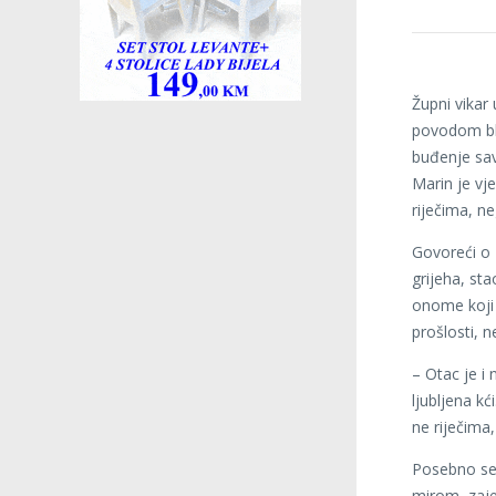
Župni vikar
povodom bla
buđenje savj
Marin je vj
riječima, n
Govoreći o 
grijeha, st
onome koji t
prošlosti, n
– Otac je i 
ljubljena kć
ne riječima
Posebno se 
mirom, zaje