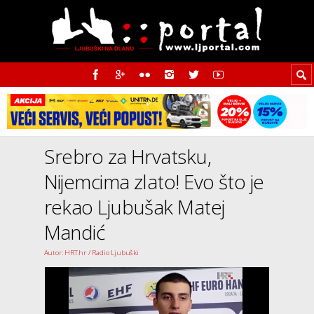
Srebro za Hrvatsku,
Nijemcima zlato! Evo što je
rekao Ljubušak Matej
Mandić
Autor: HRT.hr / Radio Ljubuški