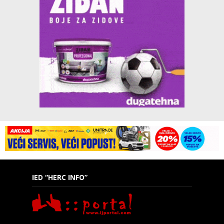
IED “HERC INFO”