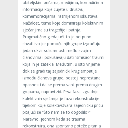
obiteljskim pričama, medijima, komadićima
informacija koje čujete u društvu,
komemoracijama, razmjenom iskustava.
Nažalost, teme koje dominiraju kolektivnim
sjećanjima su tragedije i patnja.
Pragmatično gledajući, to je potpuno
shvatljivo jer pomoću njih grupe izgrađuju
jedan okvir solidarnosti među svojim
članovima i pokušavaju dati ”smisao” traumi
koja ih je zatekla. Međutim, u isto vrijeme
dok se gradi taj zajednički krug empatije
između članova grupe, postoji neprestana
opasnosti da se prema vani, prema drugim
grupama, napravi zid. Prva faza izgradnje
kolektivnih sjećanja je faza rekonstrukcije
tijekom koje kolektivstvara zajedničku priču
pitajući se ”Što nam se to dogodilo?”
Naravno, jednom kada se trauma
rekonstruira, ona spontano poteže pitanja