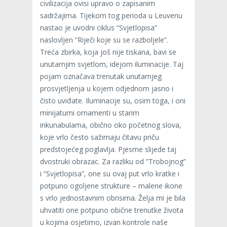
civilizacija ovisi upravo o zapisanim
sadržajima. Tijekom tog perioda u Leuvenu
nastao je uvodni ciklus ”Svjetlopisa”
naslovljen ”Riječi koje su se razboljele”.
Treća zbirka, koja još nije tiskana, bavi se
unutarnjim svjetlom, idejom iluminacije. Taj
pojam označava trenutak unutarnjeg
prosvjetljenja u kojem odjednom jasno i
čisto uviđate. Iluminacije su, osim toga, i oni
minijaturni ornamenti u starim
inkunabulama, obično oko početnog slova,
koje vrlo često sažimaju čitavu priču
predstojećeg poglavlja. Pjesme slijede taj
dvostruki obrazac. Za razliku od ”Trobojnog”
i ”Svjetlopisa”, one su ovaj put vrlo kratke i
potpuno ogoljene strukture – malene ikone
s vrlo jednostavnim obrisima. Želja mi je bila
uhvatiti one potpuno obične trenutke života
u kojima osjetimo, izvan kontrole naše