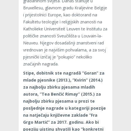
građaninom svijeta. Danas stanuje u
Bruxellesu, glavnom gradu Kraljevine Belgije
i prijestolnici Europe, kao doktorand na
Fakultetu teologije i religijskih znanosti na
Katholieke Universiteit Leuven te Institutu za
političke znanosti Sveučilišta u Louvain-la-
Neuveu. Njegov dosadašnji znanstveni rad
vrednovan je najvišim pohvalama, a za svoj
pjesnički izričaj je ”pokupio” nekoliko
značajnih nagrada.
Stipe, dobitnik ste nagradâ ”Goran” za
mlade pjesnike (2013.), ”Kvirin” (2014.)
za najbolju zbirku pjesama mladih
autora, ”Tea Benčić Rimay” (2015.) za
najbolju zbirku pjesama u prozi te
posljednje nagrade u kategoriji poezije
na natječaju književne zaklade ”Fra
Grgo Martić” za 2017. godinu. Ako bi
poeziju uistinu shvatili kao ”konkretni