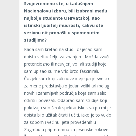
Svojevremeno ste, u tadašnjem
Nacionalovu izboru, bili izabrani među
najbolje studente u Hrvatskoj. Kao
istinski ljubitelj mudrosti, kakvu ste
vezivnu nit pronašli u spomenutim
studijima?
Kada sam kretao na studij osjećao sam
doista veliku želju za znanjem. Možda zvuči
pretenciozno ili neuvjerljivo, ali studiji koje
sam upisao su me vrlo brzo fascinirali.
Čovjek sam koji voli nove ideje pa je sve to
za mene predstavljalo jedan veliki arhipelag
novih i zanimljivih područja koja sam želio
otkriti i povezati. Odabrao sam studije koji
pokrivaju vrlo širok spektar iskustva pa mi je
doista bilo užitak čitati i učiti, iako je to vuklo
za sobom i većinu ljeta provedenih u
Zagrebu u pripremama za jesenske rokove.