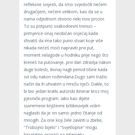
refleksne svijesti, da smo svjedočili nečem
drugačijem, nečem velikom, kao da se u
nama odjednom otvorio neki novi prozor.
To su potpuno svakodnevni trenuci –
primjerice onaj neobičan osjećaj kada
shvatiš da ima tako puno stvari koje više
nikada nećeš moći napraviti prvi put,
moment nelagode u hodniku prije nego što
kreneš na putovanje, prvi dan zdravlja nakon
duge bolesti, ilionaj nagli period tišine kada
svi odu nakon rođendana.Dugo sam tražio
način da ih uhvatim u mrežu riječi. Dakle, to
bi bio jedan kratki autorski itinerar kroz moj
pjesnički program. Iako kao dijete
suvremene književne kritikeuvijek volim
naglasiti da je on samo jedno čitanje od
mnogih. Za one koji žele zaviriti u zbirke,
”Trobojno bijelo” i ”Svjetlopise” mogu
besplatno pronaći na Internetu.