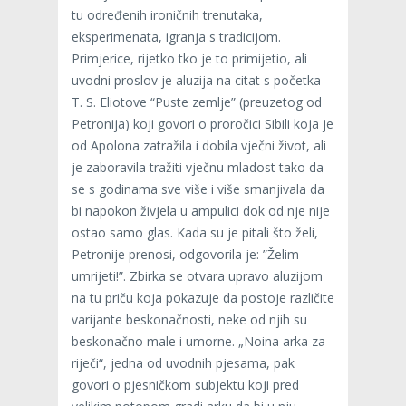
tu određenih ironičnih trenutaka,
eksperimenata, igranja s tradicijom.
Primjerice, rijetko tko je to primijetio, ali
uvodni proslov je aluzija na citat s početka
T. S. Eliotove “Puste zemlje” (preuzetog od
Petronija) koji govori o proročici Sibili koja je
od Apolona zatražila i dobila vječni život, ali
je zaboravila tražiti vječnu mladost tako da
se s godinama sve više i više smanjivala da
bi napokon živjela u ampulici dok od nje nije
ostao samo glas. Kada su je pitali što želi,
Petronije prenosi, odgovorila je: ”Želim
umrijeti!”. Zbirka se otvara upravo aluzijom
na tu priču koja pokazuje da postoje različite
varijante beskonačnosti, neke od njih su
beskonačno male i umorne. „Noina arka za
riječi“, jedna od uvodnih pjesama, pak
govori o pjesničkom subjektu koji pred