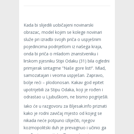
Kada bi slijedili uobičajeni novinarski
obrazac, model kojim se kolege novinari
služe pri izradbi svojih priča o uspješnim
pojedincima podrijetlom iz našega kraja,
onda bi priča o mladom znanstveniku i
lirskom pjesniku Stipi Odaku (31) bila ogledni
primjerak sintagme ”Naše gore list!”. Mlad,
samozatajan i veoma uspješan. Zapravo,
bolje reći – plodonosan. Kakav god epitet
upotrijebili za Stipu Odaka, koji je rođen i
odrastao u Ljubuškom, ne bismo pogriješili.
Iako će u razgovoru za Bljesak.info priznati
kako je rodni zavičaj mjesto od kojeg se
nikada neće potpuno izliječiti, njegov
kozmopolitski duh je prevagnuo i učinio ga