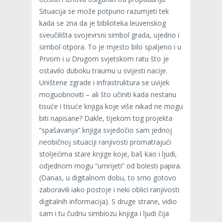
Situacija se može potpuno razumjeti tek
kada se zna da je biblioteka leuvenskog
sveučilišta svojevrsni simbol grada, ujedno i
simbol otpora. To je mjesto bilo spaljeno i u
Prvom i u Drugom svjetskom ratu što je
ostavilo duboku traumu u svijesti nacije.
Uništene zgrade i infrastruktura se uvijek
moguobnoviti – ali što učiniti kada nestanu
tisuće i tisuće knjiga koje više nikad ne mogu
biti napisane? Dakle, tijekom tog projekta
“spašavanja” knjiga svjedočio sam jednoj
neobičnoj situaciji ranjivosti promatrajući
stoljećima stare knjige koje, baš kao i ljudi,
odjednom mogu “umrijeti” od bolesti papira.
(Danas, u digitalnom dobu, to smo gotovo
zaboravili iako postoje i neki oblici ranjivosti
digitalnih informacija). S druge strane, vidio
sam i tu čudnu simbiozu knjiga i ljudi čija