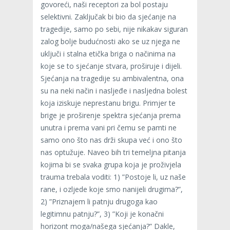
govoreći, naši receptori za bol postaju
selektivni. Zaključak bi bio da sjećanje na
tragedije, samo po sebi, nije nikakav siguran
zalog bolje budućnosti ako se uz njega ne
uključi i stalna etička briga o načinima na
koje se to sjećanje stvara, proširuje i dijeli.
Sjećanja na tragedije su ambivalentna, ona
su na neki način i nasljeđe i nasljedna bolest
koja iziskuje neprestanu brigu. Primjer te
brige je proširenje spektra sjećanja prema
unutra i prema vani pri čemu se pamti ne
samo ono što nas drži skupa već i ono što
nas optužuje. Naveo bih tri temeljna pitanja
kojima bi se svaka grupa koja je proživjela
trauma trebala voditi: 1) ”Postoje li, uz naše
rane, i ozljede koje smo nanijeli drugima?”,
2) ”Priznajem li patnju drugoga kao
legitimnu patnju?”, 3) ”Koji je konačni
horizont moga/našega sjećanja?” Dakle,