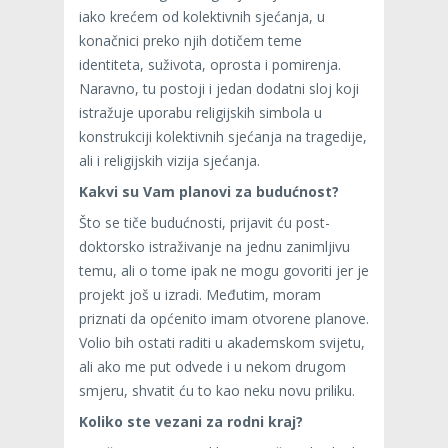
iako krećem od kolektivnih sjećanja, u
konačnici preko njih dotičem teme
identiteta, suživota, oprosta i pomirenja.
Naravno, tu postoji i jedan dodatni sloj koji
istražuje uporabu religijskih simbola u
konstrukciji kolektivnih sjećanja na tragedije,
ali i religijskih vizija sjećanja.
Kakvi su Vam planovi za budućnost?
Što se tiče budućnosti, prijavit ću post-
doktorsko istraživanje na jednu zanimljivu
temu, ali o tome ipak ne mogu govoriti jer je
projekt još u izradi. Međutim, moram
priznati da općenito imam otvorene planove.
Volio bih ostati raditi u akademskom svijetu,
ali ako me put odvede i u nekom drugom
smjeru, shvatit ću to kao neku novu priliku.
Koliko ste vezani za rodni kraj?