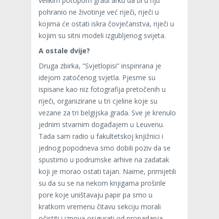
velikim potopom gradi arku da bi u nju
pohranio ne životinje već riječi, riječi u
kojima će ostati iskra čovječanstva, riječi u
kojim su sitni modeli izgubljenog svijeta.
A ostale dvije?
Druga zbirka, ”Svjetlopisi” inspirirana je
idejom zatočenog svjetla. Pjesme su
ispisane kao niz fotografija pretočenih u
riječi, organizirane u tri cjeline koje su
vezane za tri belgijska grada. Sve je krenulo
jednim stvarnim događajem u Leuvenu.
Tada sam radio u fakultetskoj knjižnici i
jednog popodneva smo dobili poziv da se
spustimo u podrumske arhive na zadatak
koji je morao ostati tajan. Naime, primijetili
su da su se na nekom knjigama proširile
pore koje uništavaju papir pa smo u
kratkom vremenu čitavu sekciju morali
očistiti i iznova osigurati od propadanja.