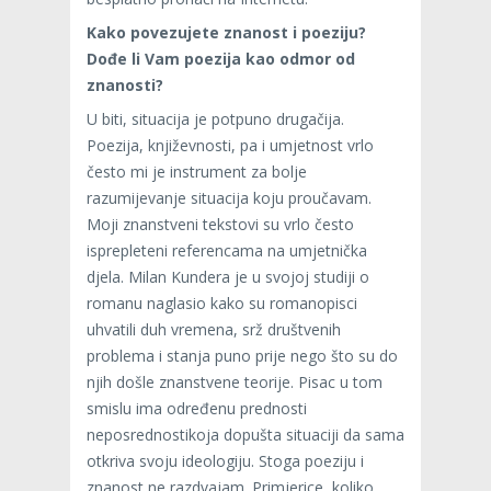
Kako povezujete znanost i poeziju?
Dođe li Vam poezija kao odmor od
znanosti?
U biti, situacija je potpuno drugačija.
Poezija, književnosti, pa i umjetnost vrlo
često mi je instrument za bolje
razumijevanje situacija koju proučavam.
Moji znanstveni tekstovi su vrlo često
isprepleteni referencama na umjetnička
djela. Milan Kundera je u svojoj studiji o
romanu naglasio kako su romanopisci
uhvatili duh vremena, srž društvenih
problema i stanja puno prije nego što su do
njih došle znanstvene teorije. Pisac u tom
smislu ima određenu prednosti
neposrednostikoja dopušta situaciji da sama
otkriva svoju ideologiju. Stoga poeziju i
znanost ne razdvajam. Primjerice, koliko