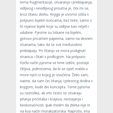
tema fragmentacije, otvaranja i preklapanja,
vidljivog i nevidljivog prisutna je, čini mi se,
kroz čitavu zbirku. Knjiga je izvorno izišla s
potpuno bijelim koricama, bez tinte, samo s
tri nijanse bijele koje su vidljive kao reljefi i
udubine. Pjesme su tiskane na bijelim,
gotovo prozirnim papirima, samo na desnim
stranama, tako da se sve međusobno
preklapaju. Pri čitanju se mora podignuti
stranica i čitati s podlogom. Na potpuno
fizički način pjesma se time izdiže, postaje
čitljiva, jedinstvena, da bi se opet vratila u
more riječi iz kojeg je izvučena. Želio sam,
naime, da sam čin čitanja, tjelesnog dodira s
knjigom, bude dio koncepta. Teme pjesma
su raznolike, ali vrlo često se otvaraju
pitanja početaka i krajeva, nestajanja i
beskonačnosti. Ipak mislim da zbirka nije ni
na koji način moralizatorska. Naprotiv, ima