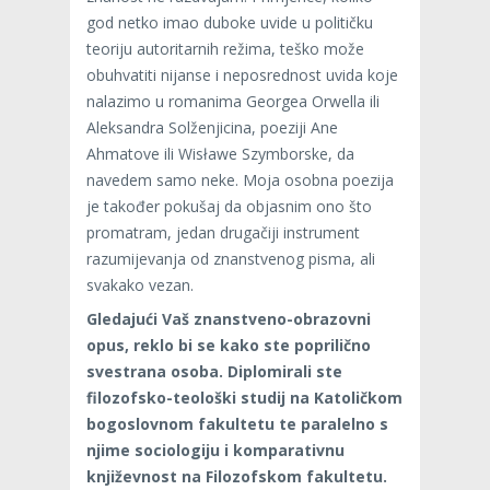
god netko imao duboke uvide u političku
teoriju autoritarnih režima, teško može
obuhvatiti nijanse i neposrednost uvida koje
nalazimo u romanima Georgea Orwella ili
Aleksandra Solženjicina, poeziji Ane
Ahmatove ili Wisławe Szymborske, da
navedem samo neke. Moja osobna poezija
je također pokušaj da objasnim ono što
promatram, jedan drugačiji instrument
razumijevanja od znanstvenog pisma, ali
svakako vezan.
Gledajući Vaš znanstveno-obrazovni
opus, reklo bi se kako ste poprilično
svestrana osoba. Diplomirali ste
filozofsko-teološki studij na Katoličkom
bogoslovnom fakultetu te paralelno s
njime sociologiju i komparativnu
književnost na Filozofskom fakultetu.