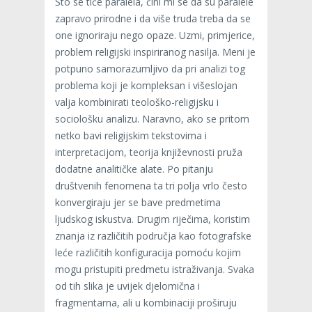
Što se tiče paralela, čini mi se da su paralele
zapravo prirodne i da više truda treba da se
one ignoriraju nego opaze. Uzmi, primjerice,
problem religijski inspiriranog nasilja. Meni je
potpuno samorazumljivo da pri analizi tog
problema koji je kompleksan i višeslojan
valja kombinirati teološko-religijsku i
sociološku analizu. Naravno, ako se pritom
netko bavi religijskim tekstovima i
interpretacijom, teorija književnosti pruža
dodatne analitičke alate. Po pitanju
društvenih fenomena ta tri polja vrlo često
konvergiraju jer se bave predmetima
ljudskog iskustva. Drugim riječima, koristim
znanja iz različitih područja kao fotografske
leće različitih konfiguracija pomoću kojim
mogu pristupiti predmetu istraživanja. Svaka
od tih slika je uvijek djelomična i
fragmentarna, ali u kombinaciji proširuju