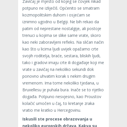
Zavičaj je mjesto od kojeg se čovjek nikad
potpuno ne izliječiš. Općenito se smatram
kozmopolitskim duhom i osjećam se
iznimno ugodno u Belgiji. Ne bih rekao da
patim od neprestane nostalgije, ali postoje
trenuci u kojima se slike same vrate, skoro
kao neki zaboravljeni refleks. Na sličan način
kao što u licima ljudi uvijek opažamo crte
svojih roditelja, braće, sestara, bliskih ljudi,
tako i gradovi imaju crte ili događaje koji me
vrate u zavičaj na nekoliko sekundi dok
ponovno uhvatim korak s nekim drugim
vremenom. Ima tome nekoliko tjedana, u
Bruxellesu je puhala bura. Inače se to rijetko
događa. Potpuno nesvjesno, kao Proustov
kolačić umočen u čaj, to kretanje zraka
vratio me kratko u Hercegovinu.
Iskusili ste procese obrazovanja u
nekoliko europskih država. Kakva su