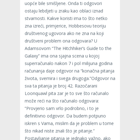
uopće bile smišljene. Onda ti odgovori
ostaju lebdjeti u zraku kao oblaci iznad
stvarnosti. Kakve koristi ima to što netko
zna izreći, primjerice, Hobbesovu teoriju
društvenog ugovora ako ne zna na koji
društveni problem ona odgovara? U
Adamsovom “The Hitchhiker’s Guide to the
Galaxy” ima ona sjajna scena u kojoj
superračunalo nakon 7 i pol milijuna godina
računanja daje odgovor na “konačna pitanja
života, svemira i svega drugoga.”Odgovor na
sva ta pitanja je broj 42. Razočarani
Loonquawl pita zar je to sve što računalo
može reći na što računalo odgovara:
”Provjerio sam vrlo podrobno, i to je
definitivno odgovor. Da budem potpuno
iskren s Vama, mislim da je problem u tome
što nikad niste znali što je pitanje.”
Postavljanje pitanja je jednako važno, ako