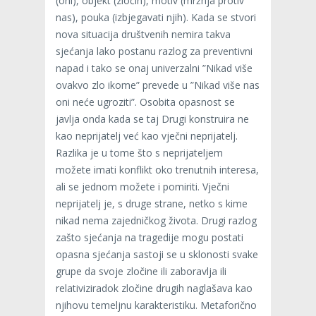
(oni), objekt (zločin), motiv (mržnja protiv
nas), pouka (izbjegavati njih). Kada se stvori
nova situacija društvenih nemira takva
sjećanja lako postanu razlog za preventivni
napad i tako se onaj univerzalni ”Nikad više
ovakvo zlo ikome” prevede u ”Nikad više nas
oni neće ugroziti”. Osobita opasnost se
javlja onda kada se taj Drugi konstruira ne
kao neprijatelj već kao vječni neprijatelj.
Razlika je u tome što s neprijateljem
možete imati konflikt oko trenutnih interesa,
ali se jednom možete i pomiriti. Vječni
neprijatelj je, s druge strane, netko s kime
nikad nema zajedničkog života. Drugi razlog
zašto sjećanja na tragedije mogu postati
opasna sjećanja sastoji se u sklonosti svake
grupe da svoje zločine ili zaboravlja ili
relativiziradok zločine drugih naglašava kao
njihovu temeljnu karakteristiku. Metaforično