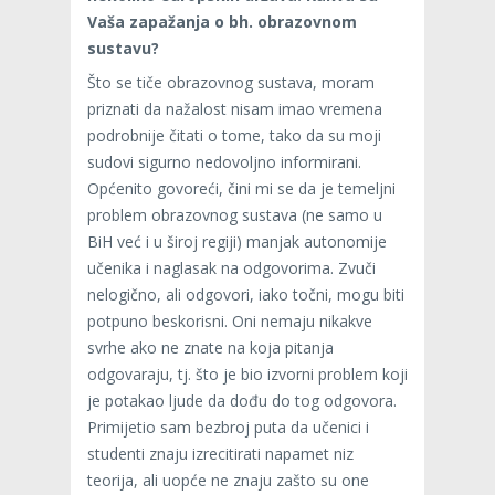
Vaša zapažanja o bh. obrazovnom
sustavu?
Što se tiče obrazovnog sustava, moram
priznati da nažalost nisam imao vremena
podrobnije čitati o tome, tako da su moji
sudovi sigurno nedovoljno informirani.
Općenito govoreći, čini mi se da je temeljni
problem obrazovnog sustava (ne samo u
BiH već i u široj regiji) manjak autonomije
učenika i naglasak na odgovorima. Zvuči
nelogično, ali odgovori, iako točni, mogu biti
potpuno beskorisni. Oni nemaju nikakve
svrhe ako ne znate na koja pitanja
odgovaraju, tj. što je bio izvorni problem koji
je potakao ljude da dođu do tog odgovora.
Primijetio sam bezbroj puta da učenici i
studenti znaju izrecitirati napamet niz
teorija, ali uopće ne znaju zašto su one