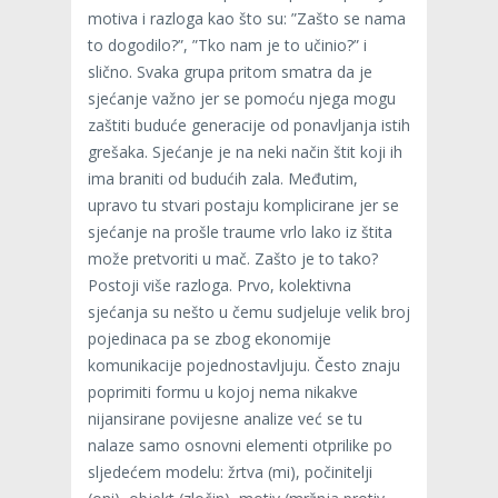
motiva i razloga kao što su: ”Zašto se nama
to dogodilo?”, ”Tko nam je to učinio?” i
slično. Svaka grupa pritom smatra da je
sjećanje važno jer se pomoću njega mogu
zaštiti buduće generacije od ponavljanja istih
grešaka. Sjećanje je na neki način štit koji ih
ima braniti od budućih zala. Međutim,
upravo tu stvari postaju komplicirane jer se
sjećanje na prošle traume vrlo lako iz štita
može pretvoriti u mač. Zašto je to tako?
Postoji više razloga. Prvo, kolektivna
sjećanja su nešto u čemu sudjeluje velik broj
pojedinaca pa se zbog ekonomije
komunikacije pojednostavljuju. Često znaju
poprimiti formu u kojoj nema nikakve
nijansirane povijesne analize već se tu
nalaze samo osnovni elementi otprilike po
sljedećem modelu: žrtva (mi), počinitelji