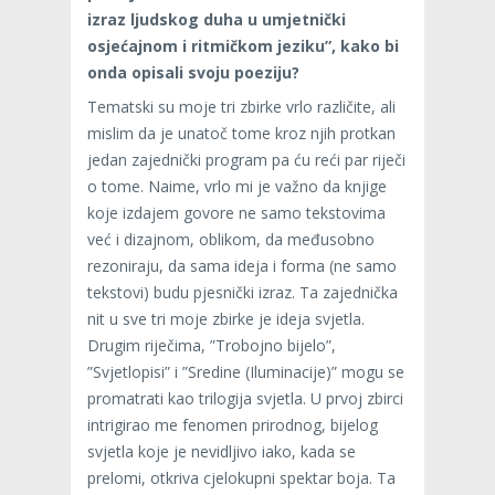
izraz ljudskog duha u umjetnički
osjećajnom i ritmičkom jeziku”, kako bi
onda opisali svoju poeziju?
Tematski su moje tri zbirke vrlo različite, ali
mislim da je unatoč tome kroz njih protkan
jedan zajednički program pa ću reći par riječi
o tome. Naime, vrlo mi je važno da knjige
koje izdajem govore ne samo tekstovima
već i dizajnom, oblikom, da međusobno
rezoniraju, da sama ideja i forma (ne samo
tekstovi) budu pjesnički izraz. Ta zajednička
nit u sve tri moje zbirke je ideja svjetla.
Drugim riječima, ”Trobojno bijelo”,
”Svjetlopisi” i ”Sredine (Iluminacije)” mogu se
promatrati kao trilogija svjetla. U prvoj zbirci
intrigirao me fenomen prirodnog, bijelog
svjetla koje je nevidljivo iako, kada se
prelomi, otkriva cjelokupni spektar boja. Ta