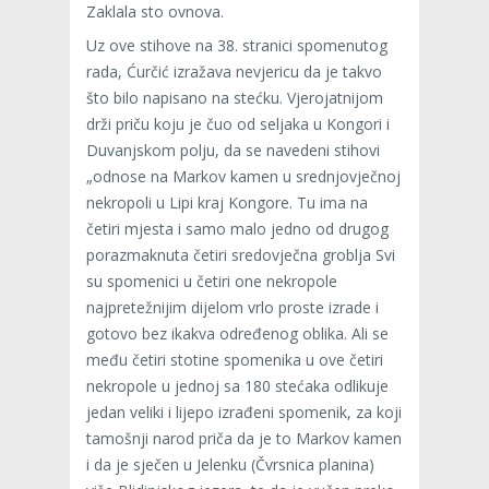
Zaklala sto ovnova.
Uz ove stihove na 38. stranici spomenutog
rada, Ćurčić izražava nevjericu da je takvo
što bilo napisano na stećku. Vjerojatnijom
drži priču koju je čuo od seljaka u Kongori i
Duvanjskom polju, da se navedeni stihovi
„odnose na Markov kamen u srednjovječnoj
nekropoli u Lipi kraj Kongore. Tu ima na
četiri mjesta i samo malo jedno od drugog
porazmaknuta četiri sredovječna groblja Svi
su spomenici u četiri one nekropole
najpretežnijim dijelom vrlo proste izrade i
gotovo bez ikakva određenog oblika. Ali se
među četiri stotine spomenika u ove četiri
nekropole u jednoj sa 180 stećaka odlikuje
jedan veliki i lijepo izrađeni spomenik, za koji
tamošnji narod priča da je to Markov kamen
i da je sječen u Jelenku (Čvrsnica planina)