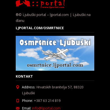
®© Ljubuški portal – ljportal.com | Ljubuški na
dlanu
LJPORTAL.COM/OSMRTNICE
KONTAKT
Address:
Hrvatskih branitelja 57, 88320
Ljubuški
Phone:
+387 63 214 819
Email:
info@ljportal.com