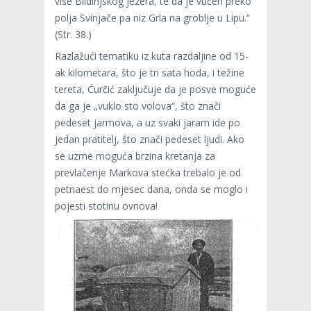
više Blidinjskog jezera, te da je vučen preko
polja Svinjače pa niz Grla na groblje u Lipu.“
(Str. 38.)
Razlažući tematiku iz kuta razdaljine od 15-
ak kilometara, što je tri sata hoda, i težine
tereta, Ćurčić zaključuje da je posve moguće
da ga je „vuklo sto volova“, što znači
pedeset jarmova, a uz svaki jaram ide po
jedan pratitelj, što znači pedeset ljudi. Ako
se uzme moguća brzina kretanja za
prevlačenje Markova stećka trebalo je od
petnaest do mjesec dana, onda se moglo i
pojesti stotinu ovnova!