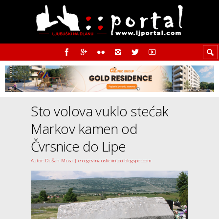
Sto volova vuklo stećak
Markov kamen od
Čvrsnice do Lipe
Autor: Dušan Musa | ercegovinausliciirijeci.blogspot.com