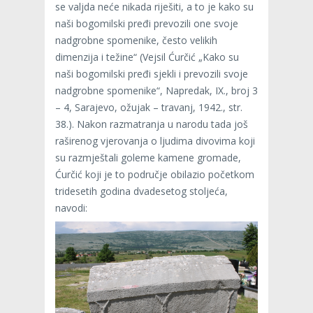
se valjda neće nikada riješiti, a to je kako su
naši bogomilski pređi prevozili one svoje
nadgrobne spomenike, često velikih
dimenzija i težine“ (Vejsil Ćurčić „Kako su
naši bogomilski pređi sjekli i prevozili svoje
nadgrobne spomenike“, Napredak, IX., broj 3
– 4, Sarajevo, ožujak – travanj, 1942., str.
38.). Nakon razmatranja u narodu tada još
raširenog vjerovanja o ljudima divovima koji
su razmještali goleme kamene gromade,
Ćurčić koji je to područje obilazio početkom
tridesetih godina dvadesetog stoljeća,
navodi: