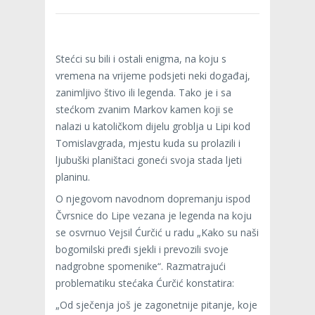
Stećci su bili i ostali enigma, na koju s
vremena na vrijeme podsjeti neki događaj,
zanimljivo štivo ili legenda. Tako je i sa
stećkom zvanim Markov kamen koji se
nalazi u katoličkom dijelu groblja u Lipi kod
Tomislavgrada, mjestu kuda su prolazili i
ljubuški planištaci goneći svoja stada ljeti
planinu.
O njegovom navodnom dopremanju ispod
Čvrsnice do Lipe vezana je legenda na koju
se osvrnuo Vejsil Ćurčić u radu „Kako su naši
bogomilski pređi sjekli i prevozili svoje
nadgrobne spomenike“. Razmatrajući
problematiku stećaka Ćurčić konstatira:
„Od sječenja još je zagonetnije pitanje, koje