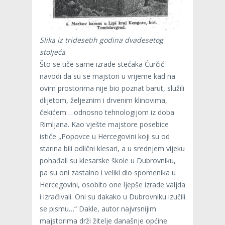
Slika iz tridesetih godina dvadesetog
stoljeća
Što se tiče same izrade stećaka Ćurčić
navodi da su se majstori u vrijeme kad na
ovim prostorima nije bio poznat barut, služili
dlijetom, željeznim i drvenim klinovima,
čekićem… odnosno tehnologijom iz doba
Rimljana. Kao vješte majstore posebice
ističe „Popovce u Hercegovini koji su od
starina bili odlični klesari, a u srednjem vijeku
pohađali su klesarske škole u Dubrovniku,
pa su oni zastalno i veliki dio spomenika u
Hercegovini, osobito one ljepše izrade valjda
i izrađivali. Oni su dakako u Dubrovniku izučili
se pismu…“ Dakle, autor najvrsnijim
majstorima drži žitelje današnje općine