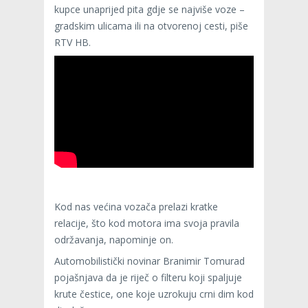
kupce unaprijed pita gdje se najviše voze –
gradskim ulicama ili na otvorenoj cesti, piše
RTV HB.
Kod nas većina vozača prelazi kratke
relacije, što kod motora ima svoja pravila
održavanja, napominje on.
Automobilistički novinar Branimir Tomurad
pojašnjava da je riječ o filteru koji spaljuje
krute čestice, one koje uzrokuju crni dim kod