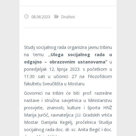
08.06.2023
Društvo
Studij socijalnog rada organizira javnu tribinu
na temu ,,
Uloga socijalnog rada u
odgojno – obrazovnim ustanovama”
u
ponedjeljak 12. lipnja 2023. s početkom u
11:30 sati u učionici 27 na Filozofskom
fakultetu Sveučilišta u Mostaru.
Govornici na tribini će biti: prof. razredne
nastave i stručna savjetnica u Ministarstvu
prosvjete, znanosti, kulture i športa HNŽ
Marija Jurčić, ravnateljica J.U. Gradskih vrtića
Mostar Danijela Kegelj, pročelnica Studija
socijalnog rada doc. dr. sc. Anita Begić i doc.