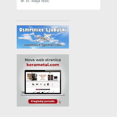
dr. sc. Maja Nižić.