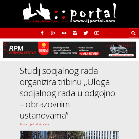
Studij socijalnog rada
organizira tribinu ,,Uloga
socijalnog rada u odgojno
– obrazovnim
ustanovama”
Autor: Ljubuški portal