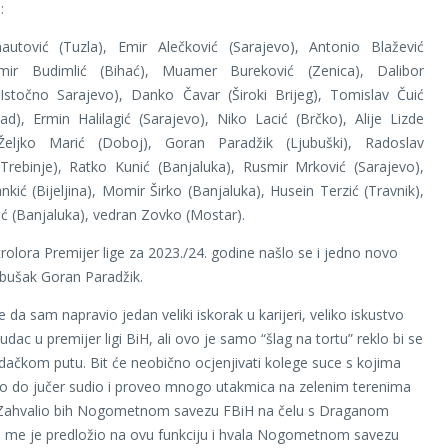
:
autović (Tuzla), Emir Alečković (Sarajevo), Antonio Blažević
Asmir Budimlić (Bihać), Muamer Bureković (Zenica), Dalibor
(Istočno Sarajevo), Danko Čavar (Široki Brijeg), Tomislav Čuić
ad), Ermin Halilagić (Sarajevo), Niko Lacić (Brčko), Alije Lizde
Željko Marić (Doboj), Goran Paradžik (Ljubuški), Radoslav
Trebinje), Ratko Kunić (Banjaluka), Rusmir Mrković (Sarajevo),
nkić (Bijeljina), Momir Širko (Banjaluka), Husein Terzić (Travnik),
ić (Banjaluka), vedran Zovko (Mostar).
trolora Premijer lige za 2023./24. godine našlo se i jedno novo
ubušak Goran Paradžik.
 da sam napravio jedan veliki iskorak u karijeri, veliko iskustvo
ac u premijer ligi BiH, ali ovo je samo “šlag na tortu” reklo bi se
čkom putu. Bit će neobično ocjenjivati kolege suce s kojima
o do jučer sudio i proveo mnogo utakmica na zelenim terenima
 Zahvalio bih Nogometnom savezu FBiH na čelu s Draganom
 me je predložio na ovu funkciju i hvala Nogometnom savezu