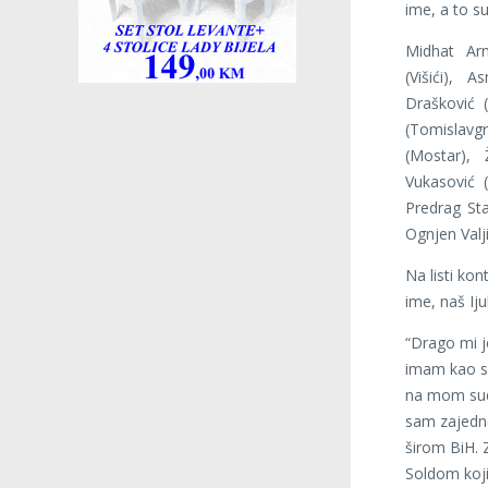
ime, a to su
Midhat Arn
(Višići), 
Drašković 
(Tomislavgr
(Mostar), 
Vukasović (
Predrag Sta
Ognjen Valj
Na listi kon
ime, naš Ij
“Drago mi je
imam kao sud
na mom suda
sam zajedn
širom BiH.
Soldom koji