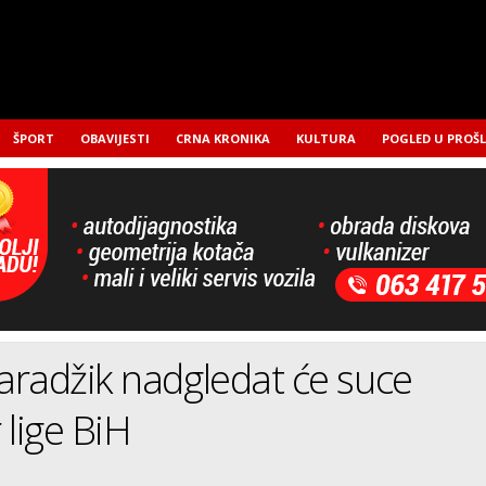
ŠPORT
OBAVIJESTI
CRNA KRONIKA
KULTURA
POGLED U PROŠ
radžik nadgledat će suce
 lige BiH