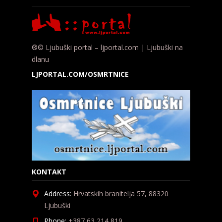
®© Ljubuški portal – ljportal.com | Ljubuški na
dlanu
LJPORTAL.COM/OSMRTNICE
KONTAKT
Address:
Hrvatskih branitelja 57, 88320
Ljubuški
Phone:
+387 63 214 819