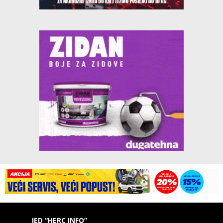
IED “HERC INFO”